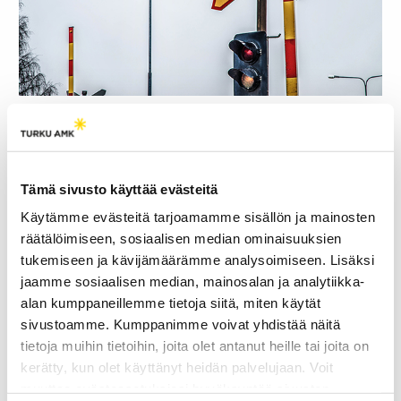
Turvallisuutta lisätään poistamalla risteyksiä
Sähköistämisen sijaan Liikenneviraston tavoitteena on
parantaa muilla tavoin tasoristeysten turvallisuutta.
Vuosittain Suomesta poistuu noin sata tasoristeystä.
Tämä sivusto käyttää evästeitä
Käytämme evästeitä tarjoamamme sisällön ja mainosten
”Poistaminen on ykkösvaihtoehto, mutta aina se ei ole
mahdollista. Tällöin risteyksen turvallisuutta pyritään
räätälöimiseen, sosiaalisen median ominaisuuksien
lisäämään sillä, että parannetaan näkymää
tukemiseen ja kävijämäärämme analysoimiseen. Lisäksi
radalle
muuttamalla autotien profiilia tai loiventamalla
jaamme sosiaalisen median, mainosalan ja analytiikka-
tien kaltevuuksia
”, toteaa Koistinen.
alan kumppaneillemme tietoja siitä, miten käytät
sivustoamme. Kumppanimme voivat yhdistää näitä
tietoja muihin tietoihin, joita olet antanut heille tai joita on
kerätty, kun olet käyttänyt heidän palvelujaan. Voit
muuttaa evästeasetuksiesi hyväksyntää sivuston