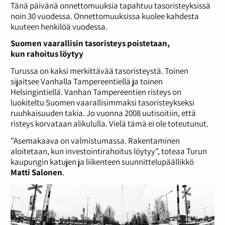
Tänä päivänä onnettomuuksia tapahtuu tasoristeyksissä
noin 30 vuodessa. Onnettomuuksissa kuolee kahdesta
kuuteen henkilöä vuodessa.
Suomen vaarallisin tasoristeys poistetaan,
kun
rahoitus löytyy
Turussa on kaksi merkittävää tasoristeystä. Toinen
sijaitsee Vanhalla Tampereentiellä ja toinen
Helsingintiellä. Vanhan Tampereentien risteys on
luokiteltu Suomen vaarallisimmaksi tasoristeykseksi
ruuhkaisuuden takia. Jo vuonna 2008 uutisoitiin, että
risteys korvataan alikululla. Vielä tämä ei ole toteutunut.
”Asemakaava on valmistumassa. Rakentaminen
aloitetaan, kun investointirahoitus löytyy”, toteaa Turun
kaupungin katujen ja liikenteen suunnittelupäällikkö
Matti Salonen
.