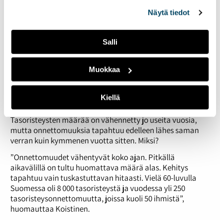
alalaidassa olevasta
Evästeasetukset
linkistä.
Näytä tiedot
Salli
Muokkaa
Kiellä
”Kehitys tuskastuttavan hidas”
Tasoristeysten määrää on vähennetty jo useita vuosia,
mutta onnettomuuksia tapahtuu edelleen lähes saman
verran kuin kymmenen vuotta sitten. Miksi?
”Onnettomuudet vähentyvät koko ajan. Pitkällä
aikavälillä on tultu huomattava määrä alas. Kehitys
tapahtuu vain tuskastuttavan hitaasti. Vielä 60-luvulla
Suomessa oli 8 000 tasoristeystä ja vuodessa yli 250
tasoristeysonnettomuutta, joissa kuoli 50 ihmistä”,
huomauttaa Koistinen.