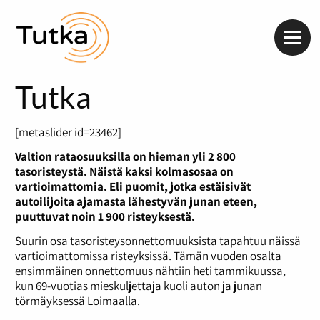
Valik
Tutka
[metaslider id=23462]
Valtion rataosuuksilla on hieman yli 2 800
tasoristeystä. Näistä kaksi kolmasosaa on
vartioimattomia. Eli puomit, jotka estäisivät
autoilijoita ajamasta lähestyvän junan eteen,
puuttuvat noin 1 900 risteyksestä.
Suurin osa tasoristeysonnettomuuksista tapahtuu näissä
vartioimattomissa risteyksissä. Tämän vuoden osalta
ensimmäinen onnettomuus nähtiin heti tammikuussa,
kun 69-vuotias mieskuljettaja kuoli auton ja junan
törmäyksessä Loimaalla.