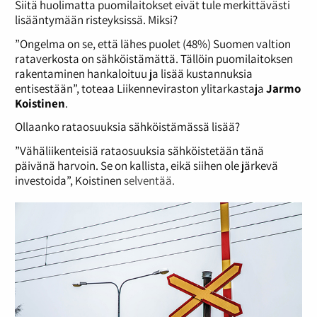
Siitä huolimatta puomilaitokset eivät tule merkittävästi
lisääntymään risteyksissä. Miksi?
”Ongelma on se, että lähes puolet (48%) Suomen valtion
rataverkosta on sähköistämättä. Tällöin puomilaitoksen
rakentaminen hankaloituu ja lisää kustannuksia
entisestään”, toteaa Liikenneviraston ylitarkastaja
Jarmo
Koistinen
.
Ollaanko rataosuuksia sähköistämässä lisää?
”Vähäliikenteisiä rataosuuksia sähköistetään tänä
päivänä harvoin. Se on kallista, eikä siihen ole järkevä
investoida”, Koistinen
selventää.