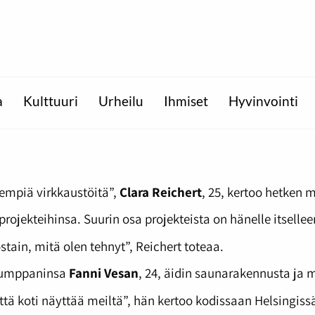
a
Kulttuuri
Urheilu
Ihmiset
Hyvinvointi
nempiä virkkaustöitä”,
Clara Reichert
, 25, kertoo hetken 
jekteihinsa. Suurin osa projekteista on hänelle itselleen
ostain, mitä olen tehnyt”, Reichert toteaa.
 kumppaninsa
Fanni Vesan
, 24, äidin saunarakennusta ja 
ttä koti näyttää meiltä”, hän kertoo kodissaan Helsingiss