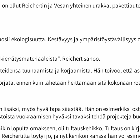
n on ollut Reichertin ja Vesan yhteinen urakka, pakettia
 suosii ekologisuutta. Kestävyys ja ympäristöystävällisyys
kierrätysmateriaaleista”, Reichert sanoo.
tteidensa tuunaamista ja korjaamista. Hän toivoo, että asi
 korjata, ennen kuin lähetään heittämään sitä kokonaan rosk
n lisäksi, myös hyvä tapa säästää. Hän on esimerkiksi ost
stoista vuokraamisen hyväksi tavaksi tehdä projekteja bud
saikin lopulta omakseen, oli tuftauskehikko. Tuftaus on ki
a Reichertiltä löytyi jo, ja nyt kehikon kanssa hän voi esi