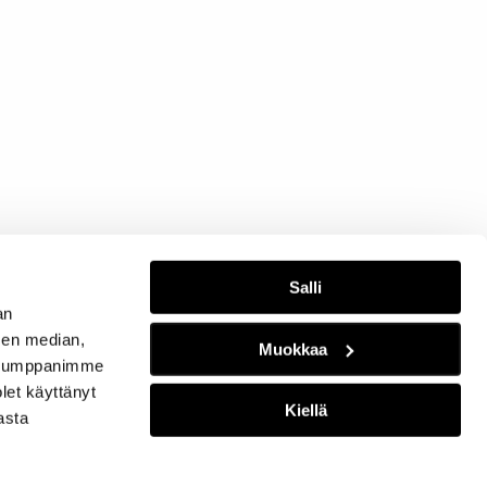
Salli
an
sen median,
Muokkaa
. Kumppanimme
olet käyttänyt
Kiellä
asta