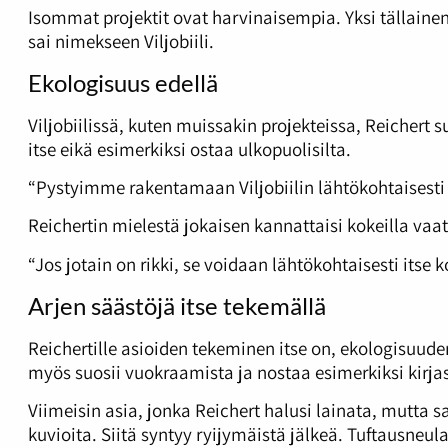
Isommat projektit ovat harvinaisempia. Yksi tällaine
sai nimekseen
Viljobiili.
Ekologisuus
edellä
Viljobiilissä, kuten muissakin projekteissa, Reichert
itse eikä esimerkiksi ostaa ulkopuolisilta.
“Pystyimme rakentamaan Viljobiilin lähtökohtaisesti 
Reichertin mielestä jokaisen kannattaisi kokeilla vaa
“Jos jotain on rikki, se voidaan lähtökohtaisesti itse
Arjen säästöjä itse tekemällä
Reichertille asioiden tekeminen itse on, ekologisuude
myös suosii vuokraamista ja nostaa esimerkiksi kirja
Viimeisin asia, jonka Reichert halusi lainata, mutta 
kuvioita. Siitä syntyy ryijymäistä jälkeä. Tuftausneul