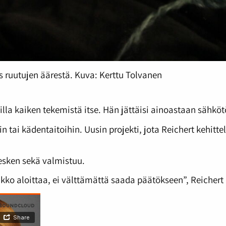
s ruutujen äärestä. Kuva: Kerttu Tolvanen
illa kaiken tekemistä itse. Hän jättäisi ainoastaan sähkö
in tai kädentaitoihin. Uusin projekti, jota Reichert kehitt
kesken sekä valmistuu.
pakko aloittaa, ei välttämättä saada päätökseen”, Reichert