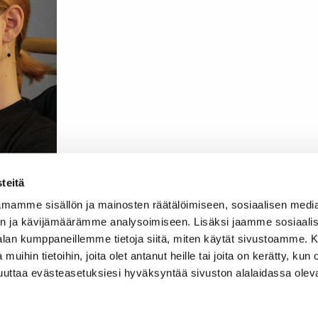
teitä
mamme sisällön ja mainosten räätälöimiseen, sosiaalisen medi
n ja kävijämäärämme analysoimiseen. Lisäksi jaamme sosiaali
-alan kumppaneillemme tietoja siitä, miten käytät sivustoamme
 muihin tietoihin, joita olet antanut heille tai joita on kerätty, kun 
muuttaa evästeasetuksiesi hyväksyntää sivuston alalaidassa olev