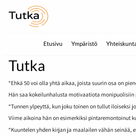
Etusivu
Ympäristö
Yhteiskunt
Tutka
“Ehkä 50 voi olla yhtä aikaa, joista suurin osa on pie
Hän saa kokeilunhalusta motivaatiota monipuolisiin pro
“Tunnen ylpeyttä, kun joku toinen on tullut iloiseksi j
Viime aikoina hän on esimerkiksi pintaremontoinut
“Kuuntelen yhden kirjan ja maalailen vähän seinää, e