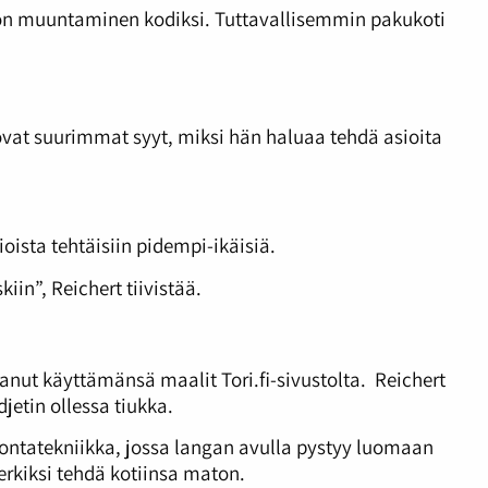
uton muuntaminen kodiksi. Tuttavallisemmin pakukoti
 ovat suurimmat syyt, miksi hän haluaa tehdä asioita
oista tehtäisiin pidempi-ikäisiä.
iin”, Reichert tiivistää.
anut käyttämänsä maalit Tori.fi-sivustolta. Reichert
jetin ollessa tiukka.
rjontatekniikka, jossa langan avulla pystyy luomaan
merkiksi tehdä kotiinsa maton.