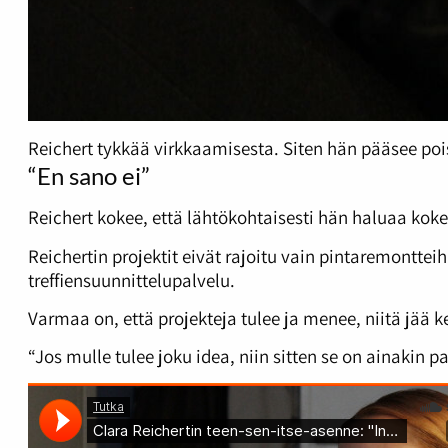
Reichert tykkää virkkaamisesta. Siten hän pääsee poi
“En sano ei”
Reichert kokee, että lähtökohtaisesti hän haluaa koke
Reichertin projektit eivät rajoitu vain pintaremontteih
treffiensuunnittelupalvelu.
Varmaa on, että projekteja tulee ja menee, niitä jää 
“Jos mulle tulee joku idea, niin sitten se on ainakin 