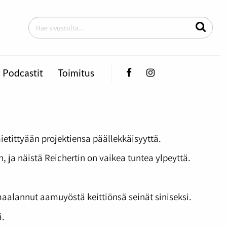
Facebook
Instagram
Podcastit
Toimitus
mietittyään projektiensa päällekkäisyyttä.
, ja näistä Reichertin on vaikea tuntea ylpeyttä.
maalannut aamuyöstä keittiönsä seinät siniseksi.
ä.