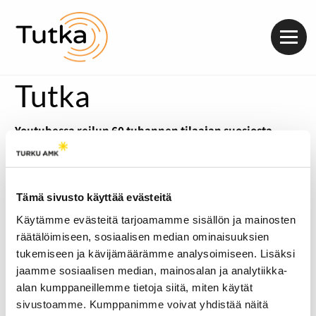
Valik
Tutka
Youtubessa reilun 60 tuhannen tilaajan suosiosta
nauttiva Teemu Lindgren julkaisee artistinimellä
Hurja ”Seittii” -nimisen debyyttisinkkunsa vappuna.
Mitä uutta mies tarjoaa Suomen rap-skeneen, ja mikä
on Youtuben nykytila? Kuuntele podcast alta.
Tämä sivusto käyttää evästeitä
Käytämme evästeitä tarjoamamme sisällön ja mainosten
räätälöimiseen, sosiaalisen median ominaisuuksien
tukemiseen ja kävijämäärämme analysoimiseen. Lisäksi
jaamme sosiaalisen median, mainosalan ja analytiikka-
alan kumppaneillemme tietoja siitä, miten käytät
sivustoamme. Kumppanimme voivat yhdistää näitä