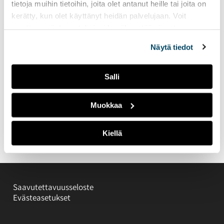
tietoja muihin tietoihin, joita olet antanut heille tai joita on
kerätty, kun olet käyttänyt heidän palvelujaan. Voit
muuttaa evästeasetuksiesi hyväksyntää sivuston
alalaidassa olevasta
Evästeasetukset
linkistä.
Näytä tiedot
Salli
Muokkaa
Kiellä
Saavutettavuusseloste
Evästeasetukset