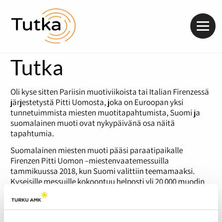
Valik
Tutka
Oli kyse sitten Pariisin muotiviikoista tai Italian Firenzessä
järjestetystä Pitti Uomosta, joka on Euroopan yksi
tunnetuimmista miesten muotitapahtumista, Suomi ja
suomalainen muoti ovat nykypäivänä osa näitä
tapahtumia.
Suomalainen miesten muoti pääsi paraatipaikalle
Firenzen Pitti Uomon –miestenvaatemessuilla
tammikuussa 2018, kun Suomi valittiin teemamaaksi.
Kyseisille messuille kokoontuu helposti yli 20 000 muodin
sisäänostajaa, sosiaalisen median edustajaa ja muita
muodin edelläkävijöitä. Esimerkiksi muotisuunnittelija
Teemu Muurimäki
ja hänen Formal Friday –