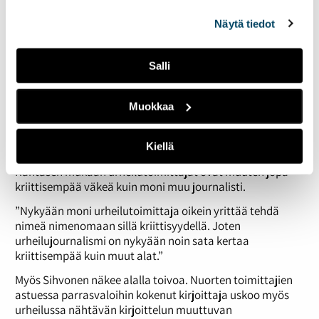
”Urheilujournalismissa pitäisi pyrkiä tilanteeseen, missä
alalaidassa olevasta
Evästeasetukset
linkistä.
haasteltavien painoarvo ei olisi näin suuri. Toimittajan
Näytä tiedot
ammattitaidon pitäisi riittäisi juttujen tekemiseen myös
tarvittaessa ilman haastateltavaa”, Sihvonen linjaa.
Salli
IS Urheilussa jo monta kymmentä vuotta toiminut
Rantanen ei näe ongelmaa samanlaajuisena.
Muokkaa
”Selännettä tai
Saku Koivua
on vaikea kritisoida, mutta
jostain
Teppo Tepposesta
voi kirjoitella ihan mitä paskaa
tahansa.”
Kiellä
Rantasen mukaan urheilutoimittajat ovat muuten jopa
kriittisempää väkeä kuin moni muu journalisti.
”Nykyään moni urheilutoimittaja oikein yrittää tehdä
nimeä nimenomaan sillä kriittisyydellä. Joten
urheilujournalismi on nykyään noin sata kertaa
kriittisempää kuin muut alat.”
Myös Sihvonen näkee alalla toivoa. Nuorten toimittajien
astuessa parrasvaloihin kokenut kirjoittaja uskoo myös
urheilussa nähtävän kirjoittelun muuttuvan