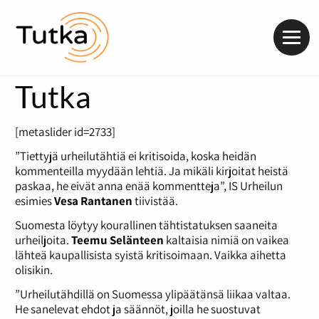
Valik
Tutka
[metaslider id=2733]
”Tiettyjä urheilutähtiä ei kritisoida, koska heidän
kommenteilla myydään lehtiä. Ja mikäli kirjoitat heistä
paskaa, he eivät anna enää kommentteja”, IS Urheilun
esimies
Vesa Rantanen
tiivistää.
Suomesta löytyy kourallinen tähtistatuksen saaneita
urheiljoita.
Teemu Selänteen
kaltaisia nimiä on vaikea
lähteä kaupallisista syistä kritisoimaan. Vaikka aihetta
olisikin.
”Urheilutähdillä on Suomessa ylipäätänsä liikaa valtaa.
He sanelevat ehdot ja säännöt, joilla he suostuvat