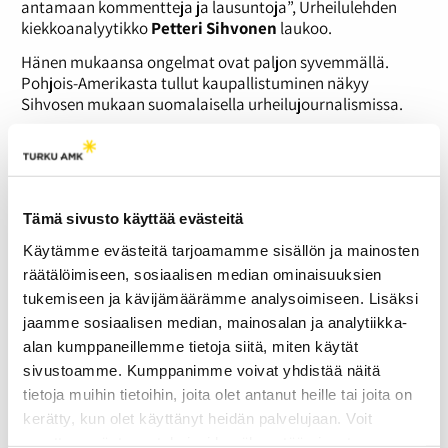
antamaan kommentteja ja lausuntoja”, Urheilulehden
kiekkoanalyytikko
Petteri Sihvonen
laukoo.
Hänen mukaansa ongelmat ovat paljon syvemmällä.
Pohjois-Amerikasta tullut kaupallistuminen näkyy
Sihvosen mukaan suomalaisella urheilujournalismissa.
”Koko ala perustuu Suomessa tällä hetkellä lähes
kokonaan haastateltavien kommentteihin. Ja lukijoita
kiinnostaa oikeastaan mitä tahansa, mitä he sanovat.
Mikäli toimittaja ei enää saa haastateltavia, vaikeuttaa se
Tämä sivusto käyttää evästeitä
taas heidän työtään.”
Käytämme evästeitä tarjoamamme sisällön ja mainosten
”Tämän johdosta urheilutoimittaja joutuu varomaan
sanomisiaan paljonkin. Ja tämä ei päde pelkästään NHL-
räätälöimiseen, sosiaalisen median ominaisuuksien
tähtiin, vaan myös kotimaisiin kotikutoisiin
tukemiseen ja kävijämäärämme analysoimiseen. Lisäksi
tähtipelaajiimme sekä osaan valmentajista.”
jaamme sosiaalisen median, mainosalan ja analytiikka-
alan kumppaneillemme tietoja siitä, miten käytät
Journalismin sääntöjen pitäisi päteä myös urheilun
sivustoamme. Kumppanimme voivat yhdistää näitä
parissa
tietoja muihin tietoihin, joita olet antanut heille tai joita on
Sekä Sihvosen että Rantasen mukaan journalismin
kerätty, kun olet käyttänyt heidän palvelujaan. Voit
sääntöjen pitäisi olla urheilussa samat kuin muilla alueilla.
muuttaa evästeasetuksiesi hyväksyntää sivuston