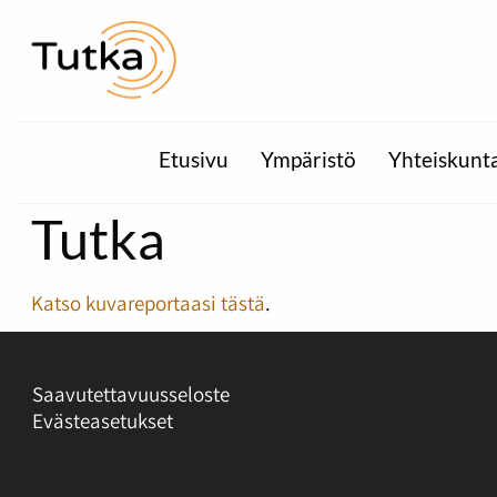
Etusivu
Ympäristö
Yhteiskunt
Tutka
Katso kuvareportaasi tästä
.
Saavutettavuusseloste
Evästeasetukset