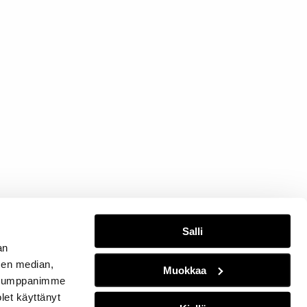
Salli
an
sen median,
Muokkaa
. Kumppanimme
olet käyttänyt