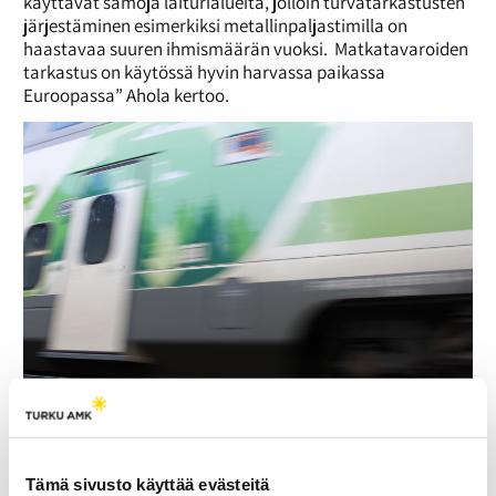
käyttävät samoja laiturialueita, jolloin turvatarkastusten
järjestäminen esimerkiksi metallinpaljastimilla on
haastavaa suuren ihmismäärän vuoksi. Matkatavaroiden
tarkastus on käytössä hyvin harvassa paikassa
Euroopassa” Ahola kertoo.
Liikennevirasto tarkistaa ja tarvittaessa päivittää
vuosittain turvallisuussuunnitelman. Kuva: Aleksi Mäkelä.
Tämä sivusto käyttää evästeitä