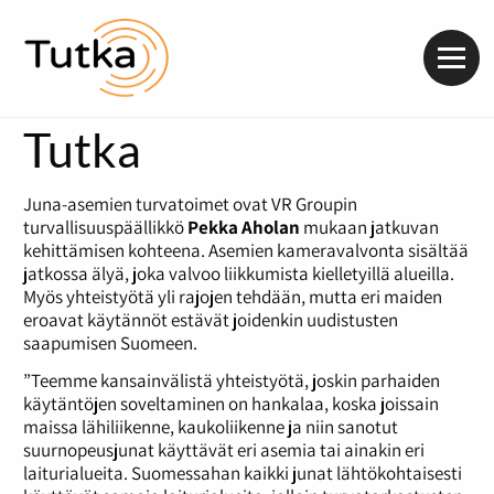
Valik
Tutka
Juna-asemien turvatoimet ovat VR Groupin
turvallisuuspäällikkö
Pekka Aholan
mukaan jatkuvan
kehittämisen kohteena. Asemien kameravalvonta sisältää
jatkossa älyä, joka valvoo liikkumista kielletyillä alueilla.
Myös yhteistyötä yli rajojen tehdään, mutta eri maiden
eroavat käytännöt estävät joidenkin uudistusten
saapumisen Suomeen.
”Teemme kansainvälistä yhteistyötä, joskin parhaiden
käytäntöjen soveltaminen on hankalaa, koska joissain
maissa lähiliikenne, kaukoliikenne ja niin sanotut
suurnopeusjunat käyttävät eri asemia tai ainakin eri
laiturialueita. Suomessahan kaikki junat lähtökohtaisesti