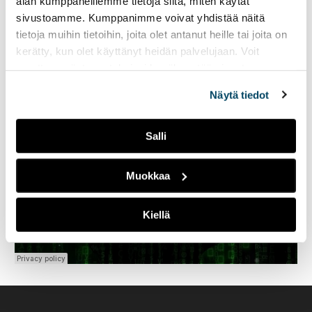
alan kumppaneillemme tietoja siitä, miten käytät
sivustoamme. Kumppanimme voivat yhdistää näitä
tietoja muihin tietoihin, joita olet antanut heille tai joita on
kerätty, kun olet käyttänyt heidän palvelujaan. Voit
muuttaa evästeasetuksiesi hyväksyntää sivuston
alalaidassa olevasta
Evästeasetukset
linkistä.
Näytä tiedot
Salli
Muokkaa
Kiellä