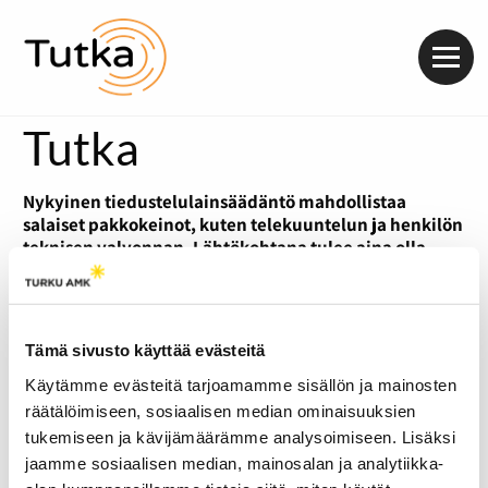
Valik
Tutka
Nykyinen tiedustelulainsäädäntö mahdollistaa
salaiset pakkokeinot, kuten telekuuntelun ja henkilön
teknisen valvonnan. Lähtökohtana tulee aina olla
määritelty rikos. Tällä viikolla valmistuneessa
lakimuutosehdotuksessa Suojelupoliisille esitetään
uudeksi työkaluksi verkkovalvontaa jo ennen kuin
varsinaista rikosta on tapahtunut. Toimittaja Oona
Tämä sivusto käyttää evästeitä
Komonen perkaa kolumnissaan, mitkä seikat painavat
lakiehdotuksen vaakakupeissa.
Käytämme evästeitä tarjoamamme sisällön ja mainosten
räätälöimiseen, sosiaalisen median ominaisuuksien
tukemiseen ja kävijämäärämme analysoimiseen. Lisäksi
jaamme sosiaalisen median, mainosalan ja analytiikka-