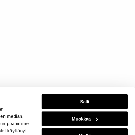
Salli
an
sen median,
Muokkaa
. Kumppanimme
olet käyttänyt