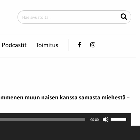
Facebook
Instagram
Podcastit
Toimitus
a kymmenen muun naisen kanssa samasta miehestä –
Nuolinäppä
00:00
ylös
ja
alas