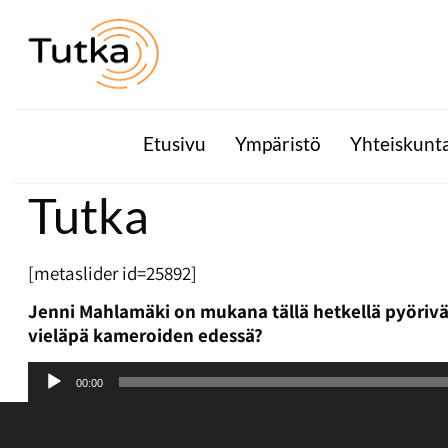
Etusivu
Ympäristö
Yhteiskunt
Tutka
[metaslider id=25892]
Jenni Mahlamäki on mukana tällä hetkellä pyöriv
vieläpä kameroiden edessä?
Äänitoistin
00:00