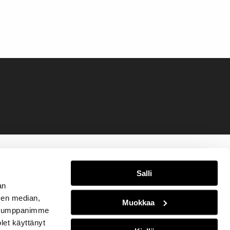
Salli
an
sen median,
Muokkaa
. Kumppanimme
olet käyttänyt