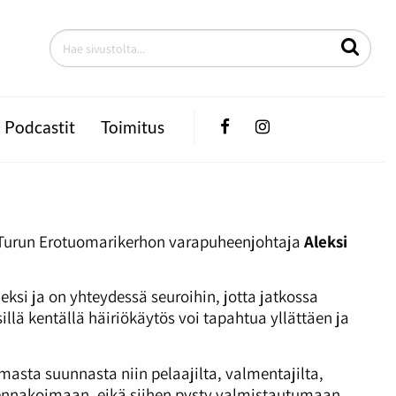
Facebook
Instagram
Podcastit
Toimitus
o Turun Erotuomarikerhon varapuheenjohtaja
Aleksi
si ja on yhteydessä seuroihin, jotta jatkossa
llä kentällä häiriökäytös voi tapahtua yllättäen ja
masta suunnasta niin pelaajilta, valmentajilta,
ty ennakoimaan, eikä siihen pysty valmistautumaan,