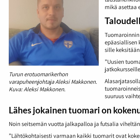
mikä asettaa 
Taloudell
Tuomaroinnin l
epäasiallisen 
sille keksitään
”Uusien tuomar
jatkokursseill
Turun erotuomarikerhon
Alasarjatasoll
varapuheenjohtaja Aleksi Makkonen.
tuomaroinneist
Kuva: Aleksi Makkonen
.
suuruus vaihte
Lähes jokainen tuomari on kokenu
Noin seitsemän vuotta jalkapalloa ja futsalia viheltä
”Lähtökohtaisesti varmaan kaikki tuomarit ovat koken