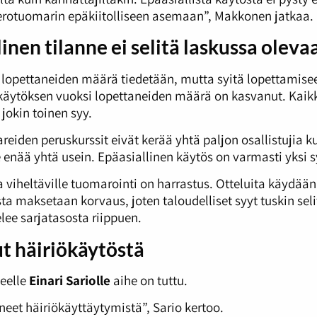
erotuomarin epäkiitolliseen asemaan”, Makkonen jatkaa.
inen tilanne ei selitä laskussa oleva
opettaneiden määrä tiedetään, mutta syitä lopettamiseen
käytöksen vuoksi lopettaneiden määrä on kasvanut. Kaikki
 jokin toinen syy.
eiden peruskurssit eivät kerää yhtä paljon osallistujia 
e enää yhtä usein. Epäasiallinen käytös on varmasti yksi
a viheltäville tuomarointi on harrastus. Otteluita käydää
a maksetaan korvaus, joten taloudelliset syyt tuskin se
lee sarjatasosta riippuen.
t häiriökäytöstä
neelle
Einari Sariolle
aihe on tuttu.
eet häiriökäyttäytymistä”, Sario kertoo.