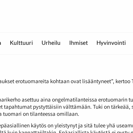
a
Kulttuuri
Urheilu
Ihmiset
Hyvinvointi
ukset erotuomareita kohtaan ovat lisääntyneet”, kerto
rikerho asettuu aina ongelmatilanteissa erotuomarin tuek
 tapahtumat pystyttäisiin välttämään. Tuki on tärkeää, si
a tuomari on tilanteessa omillaan.
epäasiallinen käytös on yleistynyt ja sitä tulee yhä useam
ltä kuin kannattajiltakin. Epäasiallista käytöstä ei pys