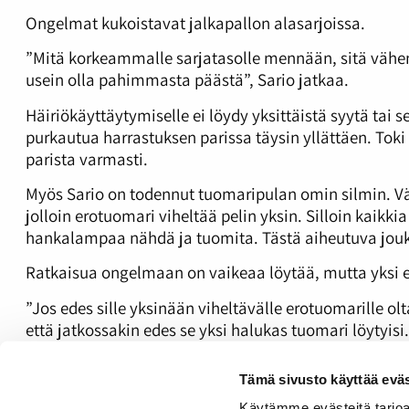
Ongelmat kukoistavat jalkapallon alasarjoissa.
”Mitä korkeammalle sarjatasolle mennään, sitä väh
usein olla pahimmasta päästä”, Sario jatkaa.
Häiriökäyttäytymiselle ei löydy yksittäistä syytä tai 
purkautua harrastuksen parissa täysin yllättäen. Toki
parista varmasti.
Myös Sario on todennut tuomaripulan omin silmin. Vä
jolloin erotuomari viheltää pelin yksin. Silloin kaikk
hankalampaa nähdä ja tuomita. Tästä aiheutuva jouk
Ratkaisua ongelmaan on vaikeaa löytää, mutta yksi e
”Jos edes sille yksinään viheltävälle erotuomarille olt
että jatkossakin edes se yksi halukas tuomari löytyisi
harrastusta varmaan kavereille ainakaan suosittele”,
Tämä sivusto käyttää eväs
Kuuntele juttu:
Käytämme evästeitä tarjoa