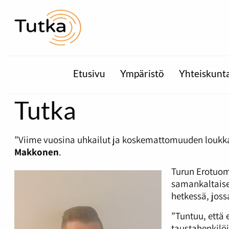
Etusivu
Ympäristö
Yhteiskunt
Tutka
”Viime vuosina uhkailut ja koskemattomuuden loukka
Makkonen
.
Turun Erotuoma
samankaltaiset
hetkessä, joss
”Tuntuu, että 
taustahenkilöi