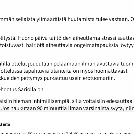
emmän sellaista ylimääräistä huutamista tulee vastaan.
selitystä. Huono päivä tai töiden aiheuttama stressi saatta
 toistuvasti häiriötä aiheuttavia ongelmatapauksia löytyy 
lillä ottelut joudutaan pelaamaan ilman avustavia tuoma
ia ottelussa tapahtuvia tilanteita on myös huomattavasti
kueiden pettymys purkautuu usein erotuomariin.
hdotus Sariolla on.
aisiin hieman inhimillisempiä, sillä voitaisiin edesauttaa 
. Jos haukutaan 90 minuuttia ilman varsinaista syytä, niin 
 Sario päättää.
teitä
mamme sisällön ja mainosten räätälöimiseen, sosiaalisen medi