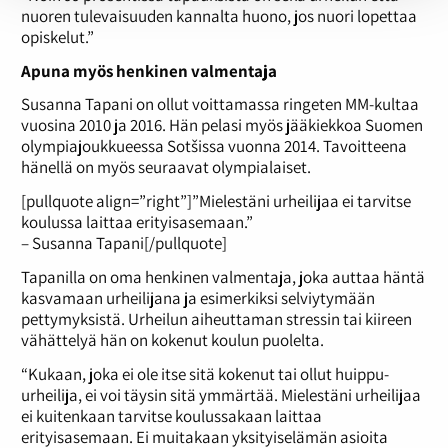
nuoren tulevaisuuden kannalta huono, jos nuori lopettaa
opiskelut.”
Apuna myös henkinen valmentaja
Susanna Tapani on ollut voittamassa ringeten MM-kultaa
vuosina 2010 ja 2016. Hän pelasi myös jääkiekkoa Suomen
olympiajoukkueessa Sotšissa vuonna 2014. Tavoitteena
hänellä on myös seuraavat olympialaiset.
[pullquote align=”right”]”Mielestäni urheilijaa ei tarvitse
koulussa laittaa erityisasemaan.”
– Susanna Tapani[/pullquote]
Tapanilla on oma henkinen valmentaja, joka auttaa häntä
kasvamaan urheilijana ja esimerkiksi selviytymään
pettymyksistä. Urheilun aiheuttaman stressin tai kiireen
vähättelyä hän on kokenut koulun puolelta.
“Kukaan, joka ei ole itse sitä kokenut tai ollut huippu-
urheilija, ei voi täysin sitä ymmärtää. Mielestäni urheilijaa
ei kuitenkaan tarvitse koulussakaan laittaa
erityisasemaan. Ei muitakaan yksityiselämän asioita