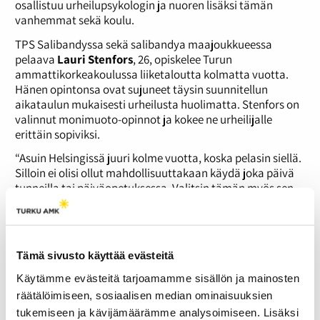
osallistuu urheilupsykologin ja nuoren lisäksi tämän
vanhemmat sekä koulu.
TPS Salibandyssa sekä salibandya maajoukkueessa
pelaava
Lauri Stenfors
, 26, opiskelee Turun
ammattikorkeakoulussa liiketaloutta kolmatta vuotta.
Hänen opintonsa ovat sujuneet täysin suunnitellun
aikataulun mukaisesti urheilusta huolimatta. Stenfors on
valinnut monimuoto-opinnot ja kokee ne urheilijalle
erittäin sopiviksi.
“Asuin Helsingissä juuri kolme vuotta, koska pelasin siellä.
Silloin ei olisi ollut mahdollisuuttakaan käydä joka päivä
tunneilla tai päiväopetuksessa. Valitsin tämän myös sen
takia, koska tiesin, etten pääse kouluun joka päivä”,
Stenfors kertoo.
Liiketalouslinjalla urheilujohtamista opiskeleva
Susanna
Tämä sivusto käyttää evästeitä
Tapani
, 23, valitsi päiväopinnot, mutta kokee
koulunkäynnin joustavaksi.
Käytämme evästeitä tarjoamamme sisällön ja mainosten
“Riippuen opettajasta, jotkut ymmärtävät poissaoloni
räätälöimiseen, sosiaalisen median ominaisuuksien
paremmin. Koulu alkaa aamuisin myöhempään, jotta
tukemiseen ja kävijämäärämme analysoimiseen. Lisäksi