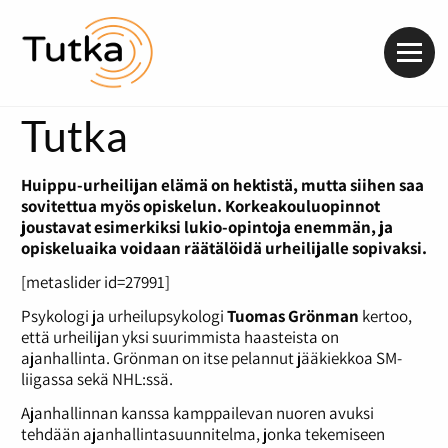
Valik
Tutka
Huippu-urheilijan elämä on hektistä, mutta siihen saa
sovitettua myös opiskelun. Korkeakouluopinnot
joustavat esimerkiksi lukio-opintoja enemmän, ja
opiskeluaika voidaan räätälöidä urheilijalle sopivaksi.
[metaslider id=27991]
Psykologi ja urheilupsykologi
Tuomas Grönman
kertoo,
että urheilijan yksi suurimmista haasteista on
ajanhallinta. Grönman on itse pelannut jääkiekkoa SM-
liigassa sekä NHL:ssä.
Ajanhallinnan kanssa kamppailevan nuoren avuksi
tehdään ajanhallintasuunnitelma, jonka tekemiseen