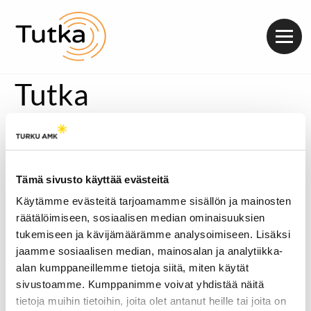
Valik
Tutka
[metaslider id=28220]
Mitä kaikkea on luvassa, kun lavalle nousee 12-
henkinen soul-funk-yhtye?
Tämä sivusto käyttää evästeitä
Turkulainen Dandy Gravy ’n’ Funks on kolmen vuoden
aikana ehtinyt kerätä suuren yleisön keikoilleen
Käytämme evästeitä tarjoamamme sisällön ja mainosten
soittamalla mustan musiikin helmiä.
räätälöimiseen, sosiaalisen median ominaisuuksien
Bändin laulajat Iina Mutikainen ja Emilia Vihanto
tukemiseen ja kävijämäärämme analysoimiseen. Lisäksi
kertoivat viime viikonloppuna järjestetyllä Turku
jaamme sosiaalisen median, mainosalan ja analytiikka-
Funk Weekend -keikallaan, mikä mustan musiikin
alan kumppaneillemme tietoja siitä, miten käytät
taika on.
sivustoamme. Kumppanimme voivat yhdistää näitä
Äänitoistin
tietoja muihin tietoihin, joita olet antanut heille tai joita on
00:00
00:00