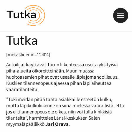
Valik
Tutka
[metaslider id=12404]
Autoilijat käyttävät Turun liikenteessä useita yksityisiä
piha-alueita oikoreitteinään. Muun muassa
huoltoasemien pihat ovat usealle läpiajomahdollisuus.
Kuskien tilannenopeus ajaessa pihan läpi aiheuttaa
vaaratilanteita.
”Toki meidän pitää taata asiakkaille esteetön kulku,
mutta läpikulkuliikenne on siinä mielessä vaarallista, että
jos ei tilannenopeus ole oikea, niin voi tulla kinkkisiä
tilanteita”, harmittelee Länsi-keskuksen Salen
myymäläpäällikkö
Jari Orava
.