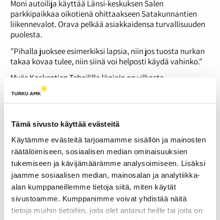
Moni autoilija käyttää Länsi-keskuksen Salen
parkkipaikkaa oikotienä ohittaakseen Satakunnantien
liikennevalot. Orava pelkää asiakkaidensa turvallisuuden
puolesta.
”Pihalla juoksee esimerkiksi lapsia, niin jos tuosta nurkan
takaa kovaa tulee, niin siinä voi helposti käydä vahinko.”
Myös Kaskentien Teboililla läpiajo on vilkasta.
Kääntyminen Uudenmaantieltä Kaskentielle on kielletty ja
ainoa keino on ajaa entisestään jo ruuhkaisen Teboilin
pihan läpi.
Tämä sivusto käyttää evästeitä
”Se kuormittaa pihaa ja vaaratilanteita syntyy, kun
sisäänkäynti on oikojien kulkureitillä”, huoltoaseman
Käytämme evästeitä tarjoamamme sisällön ja mainosten
johtaja
Jenni Haapasalo-Järviö
harmittelee.
räätälöimiseen, sosiaalisen median ominaisuuksien
Viranomaiset voimattomia
tukemiseen ja kävijämäärämme analysoimiseen. Lisäksi
jaamme sosiaalisen median, mainosalan ja analytiikka-
Koska läpiajo huoltoasemilla on harvoin kielletty, ei poliisi
alan kumppaneillemme tietoja siitä, miten käytät
voi asialle juuri mitään. Ylikonstaapeli
Simo Savioja
sivustoamme. Kumppanimme voivat yhdistää näitä
Lounais-Suomen poliisista korostaa kuskien vastuuta:
tietoja muihin tietoihin, joita olet antanut heille tai joita on
”Kuskit ottavat oikomisessa tietoisen riskin ja luulevat,