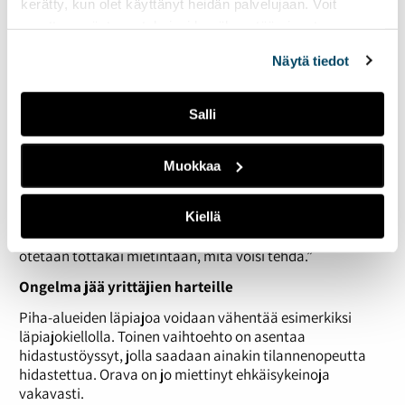
kerätty, kun olet käyttänyt heidän palvelujaan. Voit
että se on sen arvoista. Harvoin se kuitenkaan oikeasti
muuttaa evästeasetuksiesi hyväksyntää sivuston
nopeuttaa. Typerää touhua.”
alalaidassa olevasta
Evästeasetukset
linkistä.
”Se on oikojissa todella ikävä piirre, että nopeus sen kuin
Näytä tiedot
vain kasvaa läpiajotilanteessa, vaikka sen nimenomaan
pitäisi hidastua”, Savioja jatkaa.
Salli
Turun kaupungin liikennesuunnitteluteknikko
Kimmo
Knaapin
mukaan oikominen ei ole kovin suuri ongelma.
Muokkaa
Liikennesuunnittelulla ei voida yksityisen piha-alueen
läpiajoon vaikuttaa.
”Liikennesuunnittelulla ei ole asiaa vuokratulle alueelle.
Kiellä
Jos pystytään katualueelta parantamaan tilannetta niin
otetaan tottakai mietintään, mitä voisi tehdä.”
Ongelma jää yrittäjien harteille
Piha-alueiden läpiajoa voidaan vähentää esimerkiksi
läpiajokiellolla. Toinen vaihtoehto on asentaa
hidastustöyssyt, jolla saadaan ainakin tilannenopeutta
hidastettua. Orava on jo miettinyt ehkäisykeinoja
vakavasti.