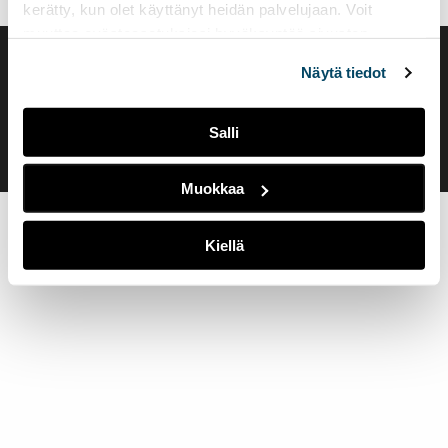
kerätty, kun olet käyttänyt heidän palvelujaan. Voit
muuttaa evästeasetuksiesi hyväksyntää sivuston
alalaidassa olevasta
Evästeasetukset
linkistä.
Saavutettavuusseloste
Näytä tiedot
Evästeasetukset
Salli
Muokkaa
Kiellä