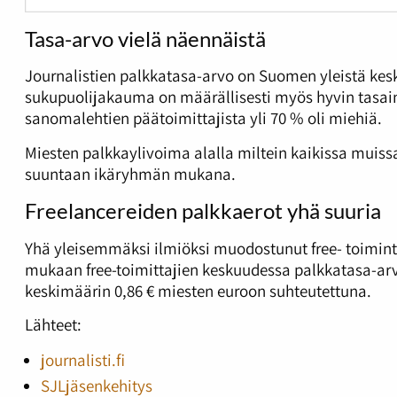
Tasa-arvo vielä näennäistä
Journalistien palkkatasa-arvo on Suomen yleistä kes
sukupuolijakauma on määrällisesti myös hyvin tasain
sanomalehtien päätoimittajista yli 70 % oli miehiä.
Miesten palkkaylivoima alalla miltein kaikissa muis
suuntaan ikäryhmän mukana.
Freelancereiden palkkaerot yhä suuria
Yhä yleisemmäksi ilmiöksi muodostunut free- toiminta
mukaan free-toimittajien keskuudessa palkkatasa-arvo
keskimäärin 0,86 € miesten euroon suhteutettuna.
Lähteet:
journalisti.fi
SJLjäsenkehitys