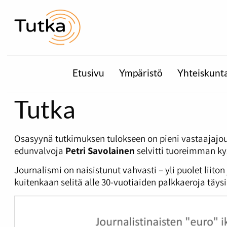
Etusivu
Ympäristö
Yhteiskunt
Tutka
Osasyynä tutkimuksen tulokseen on pieni vastaajajou
edunvalvoja
Petri Savolainen
selvitti tuoreimman kys
Journalismi on naisistunut vahvasti – yli puolet liiton
kuitenkaan selitä alle 30-vuotiaiden palkkaeroja täys