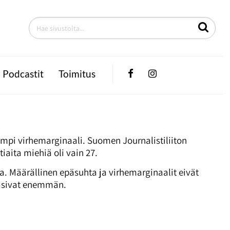
Facebook
Instagram
Podcastit
Toimitus
mpi virhemarginaali. Suomen Journalistiliiton
iaita miehiä oli vain 27.
sia. Määrällinen epäsuhta ja virhemarginaalit eivät
enasivat enemmän.