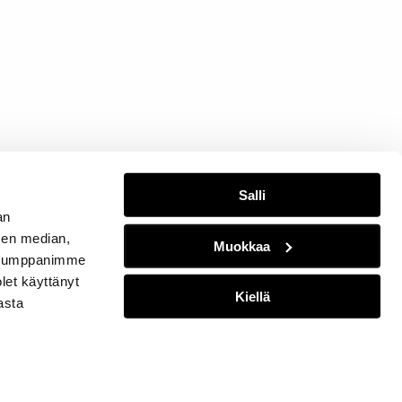
Salli
an
sen median,
Muokkaa
. Kumppanimme
olet käyttänyt
Kiellä
asta