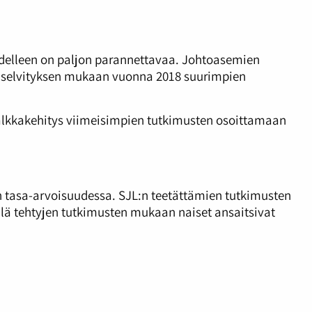
edelleen on paljon parannettavaa. Johtoasemien
selvityksen mukaan vuonna 2018 suurimpien
palkkakehitys viimeisimpien tutkimusten osoittamaan
en tasa-arvoisuudessa. SJL:n teetättämien tutkimusten
llä tehtyjen tutkimusten mukaan naiset ansaitsivat