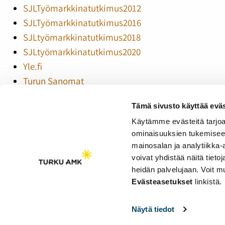
SJLTyömarkkinatutkimus2012
SJLTyömarkkinatutkimus2016
SJLtyömarkkinatutkimus2018
SJLtyömarkkinatutkimus2020
Yle.fi
Turun Sanomat
SJLfreelancetyömarkkinatutkimus2012
Tämä sivusto käyttää eväs
SJLfreelancetyömarkkinatutkimus2014
Käytämme evästeitä tarjoa
SJLfreelancetyömarkkinatutkimus2017
ominaisuuksien tukemisee
SJLfreelancemarkkinatutkimus-2018.pdf
mainosalan ja analytiikka
voivat yhdistää näitä tietoja
heidän palvelujaan. Voit 
Saavutettavuusseloste
Evästeasetukset
linkistä.
Evästeasetukset
Näytä tiedot