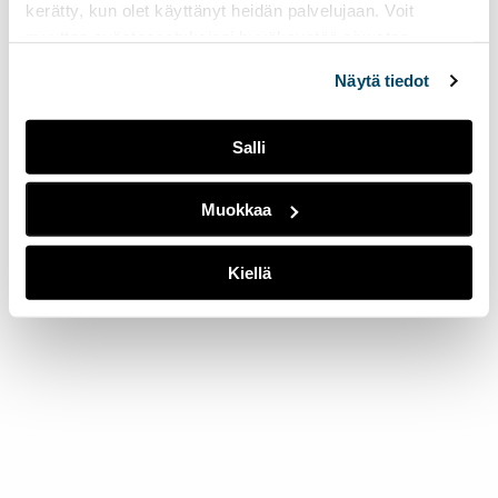
kerätty, kun olet käyttänyt heidän palvelujaan. Voit
muuttaa evästeasetuksiesi hyväksyntää sivuston
alalaidassa olevasta
Evästeasetukset
linkistä.
Näytä tiedot
Salli
Muokkaa
Kiellä