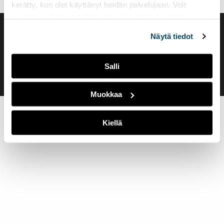
kerätty, kun olet käyttänyt heidän palvelujaan. Voit
muuttaa evästeasetuksiesi hyväksyntää sivuston
alalaidassa olevasta
Evästeasetukset
linkistä.
Saavutettavuusseloste
Näytä tiedot
Evästeasetukset
Salli
Muokkaa
Kiellä