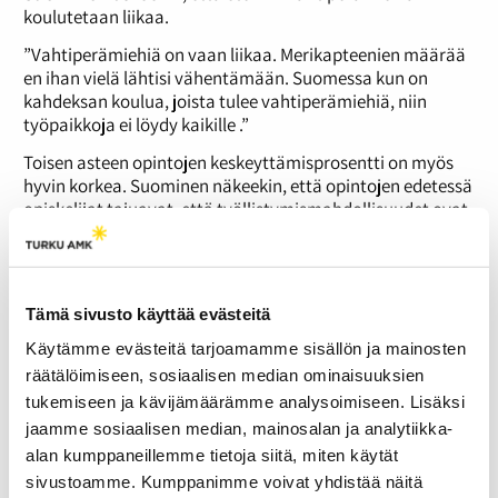
koulutetaan liikaa.
”Vahtiperämiehiä on vaan liikaa. Merikapteenien määrää
en ihan vielä lähtisi vähentämään. Suomessa kun on
kahdeksan koulua, joista tulee vahtiperämiehiä, niin
työpaikkoja ei löydy kaikille .”
Toisen asteen opintojen keskeyttämisprosentti on myös
hyvin korkea. Suominen näkeekin, että opintojen edetessä
opiskelijat tajuavat, että työllistymismahdollisuudet ovat
heikot.
”Vahtiperämiehenkirjalla maailmalta työn saaminen on
lähes mahdotonta. Pitää olla jotain todella
Tämä sivusto käyttää evästeitä
erikoisosaamista, että paikan voi saada.”
Käytämme evästeitä tarjoamamme sisällön ja mainosten
Suominen on rohkaissut nuoria etsimään töitä myös
ulkomailta. Monesti tämä tarkoitaa kuitenkin mahdollista
räätälöimiseen, sosiaalisen median ominaisuuksien
tinkimistä työajasta ja palkassa.
tukemiseen ja kävijämäärämme analysoimiseen. Lisäksi
jaamme sosiaalisen median, mainosalan ja analytiikka-
”Se vaan ehkä pikku hiljaa loppuu se merenkulku, jos tämä
alan kumppaneillemme tietoja siitä, miten käytät
trendi jatkuu. Suomessa meillä on niin vähän varustamoja
sivustoamme. Kumppanimme voivat yhdistää näitä
verrattuna esimerkiksi Tanskaan tai Norjaan. Työpaikkoja