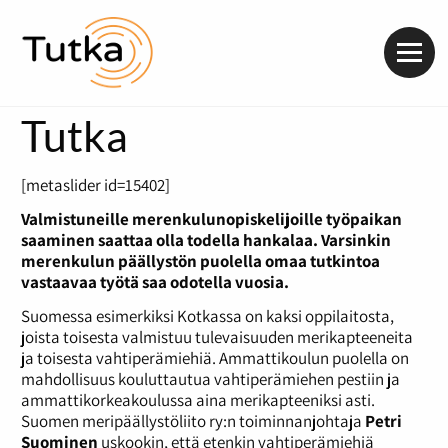
Valik
Tutka
[metaslider id=15402]
Valmistuneille merenkulunopiskelijoille työpaikan
saaminen saattaa olla todella hankalaa. Varsinkin
merenkulun päällystön puolella omaa tutkintoa
vastaavaa työtä saa odotella vuosia.
Suomessa esimerkiksi Kotkassa on kaksi oppilaitosta,
joista toisesta valmistuu tulevaisuuden merikapteeneita
ja toisesta vahtiperämiehiä. Ammattikoulun puolella on
mahdollisuus kouluttautua vahtiperämiehen pestiin ja
ammattikorkeakoulussa aina merikapteeniksi asti.
Suomen meripäällystöliito ry:n toiminnanjohtaja
Petri
Suominen
uskookin, että etenkin vahtiperämiehiä