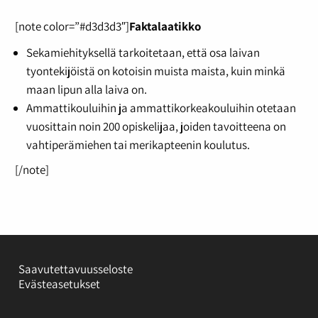
[note color=”#d3d3d3″]
Faktalaatikko
Sekamiehityksellä tarkoitetaan, että osa laivan
tyontekijöistä on kotoisin muista maista, kuin minkä
maan lipun alla laiva on.
Ammattikouluihin ja ammattikorkeakouluihin otetaan
vuosittain noin 200 opiskelijaa, joiden tavoitteena on
vahtiperämiehen tai merikapteenin koulutus.
[/note]
Saavutettavuusseloste
Evästeasetukset