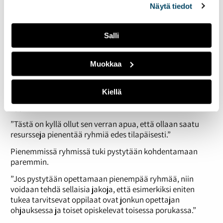
samanaikaisopettajalla.
Näytä tiedot
”Meillä on isoja luokkakokoja varsinkin yläkoulun puolella,
joten tuen tarve on jatkuva. Olemme saaneet jonkun
Salli
verran resurssiopettajia. Tietyissä luokissa, joissa on iso
oppilaskoko, on jaettu muun muassa matematiikan
tunteja. ”
Muokkaa
Tukea ei kuitenkaan myönnetä niin paljon, että kaikki
ryhmät pystyisi hajottamaan. Koulukohtaisestikin
Kiellä
tuen tarpeessa on eroa riippuen siitä, millainen
oppilasmäärä koulussa on.
”Tästä on kyllä ollut sen verran apua, että ollaan saatu
resursseja pienentää ryhmiä edes tilapäisesti.”
Pienemmissä ryhmissä tuki pystytään kohdentamaan
paremmin.
”Jos pystytään opettamaan pienempää ryhmää, niin
voidaan tehdä sellaisia jakoja, että esimerkiksi eniten
tukea tarvitsevat oppilaat ovat jonkun opettajan
ohjauksessa ja toiset opiskelevat toisessa porukassa.”