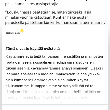
palkkaamalla resurssiopettajia.
”Eduskunnassa päätetään se, miten tärkeäksi asia
minäkin vuonna katsotaan. Kuntien hakemusten
perusteella päätetään kunkin kunnan saama tuen määrä”,
sanoo Opetus- ja kulttuuriministeriön opetusneuvos
Merja Lehtonen
.
Perusopetuksen palvelualuejohtaja
Outi Rinne
toteaa
rahoituksesta olleen suuresti apua.
Tämä sivusto käyttää evästeitä
”Se on huomattava tuki kouluille. Nyt rahoitusta on saatu
Käytämme evästeitä tarjoamamme sisällön ja mainosten
jo monena vuonna peräkkäin, joten voi olla, että kun
räätälöimiseen, sosiaalisen median ominaisuuksien
hallitus vaihtuu, painopisteet mihin rahoja kohdennetaan
tukemiseen ja kävijämäärämme analysoimiseen. Lisäksi
muuttuvat.”
jaamme sosiaalisen median, mainosalan ja analytiikka-
Jos tukea ei tule, mennään kunnan resurssien mukaan.
alan kumppaneillemme tietoja siitä, miten käytät
sivustoamme. Kumppanimme voivat yhdistää näitä
Tuen tarve vaihtelee
tietoja muihin tietoihin, joita olet antanut heille tai joita on
Raunistulan koulun apulaisrehtori
Timo Himanen
sanoo,
kerätty, kun olet käyttänyt heidän palvelujaan. Voit
että opetusryhmiä pyritään pienentämään
muuttaa evästeasetuksiesi hyväksyntää sivuston
esimerkiksi ryhmänhajottamisilla ja
alalaidassa olevasta
Evästeasetukset
linkistä.