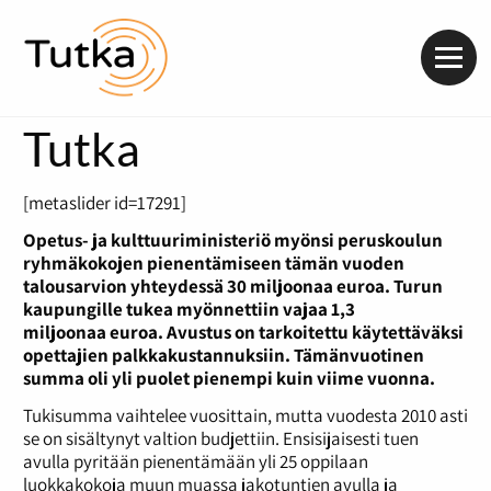
Valik
Tutka
[metaslider id=17291]
Opetus- ja kulttuuriministeriö myönsi peruskoulun
ryhmäkokojen pienentämiseen tämän vuoden
talousarvion yhteydessä 30 miljoonaa euroa. Turun
kaupungille tukea myönnettiin vajaa 1,3
miljoonaa euroa. Avustus on tarkoitettu käytettäväksi
opettajien palkkakustannuksiin. Tämänvuotinen
summa oli yli puolet pienempi kuin viime vuonna.
Tukisumma vaihtelee vuosittain, mutta vuodesta 2010 asti
se on sisältynyt valtion budjettiin. Ensisijaisesti tuen
avulla pyritään pienentämään yli 25 oppilaan
luokkakokoja muun muassa jakotuntien avulla ja