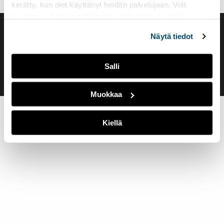
kerätty, kun olet käyttänyt heidän palvelujaan. Voit
muuttaa evästeasetuksiesi hyväksyntää sivuston
alalaidassa olevasta
Evästeasetukset
linkistä.
Saavutettavuusseloste
Näytä tiedot
Evästeasetukset
Salli
Muokkaa
Kiellä