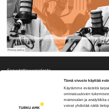
Saavutettavuusseloste
Evästeasetukset
Tämä sivusto käyttää eväs
Käytämme evästeitä tarjoa
ominaisuuksien tukemisee
mainosalan ja analytiikka
voivat yhdistää näitä tietoja