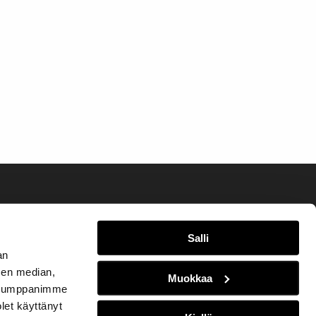
Salli
an
sen median,
Muokkaa
. Kumppanimme
olet käyttänyt