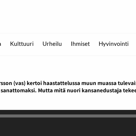
a
Kulttuuri
Urheilu
Ihmiset
Hyvinvointi
sson (vas) kertoi haastattelussa muun muassa tulevaisu
äi sanattomaksi. Mutta mitä nuori kansanedustaja teke