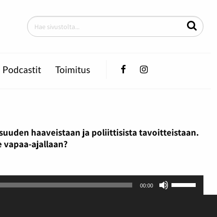
Facebook
Instagram
Podcastit
Toimitus
uden haaveistaan ja poliittisista tavoitteistaan.
e vapaa-ajallaan?
Nuolinäppä
00:00
ylös
ja
alas