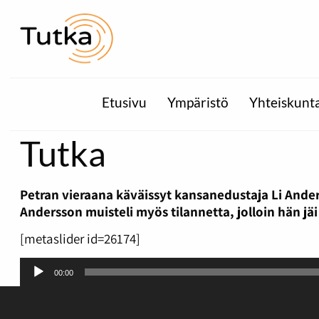
Etusivu
Ympäristö
Yhteiskunt
Tutka
Petran vieraana käväissyt kansanedustaja Li Ander
Andersson muisteli myös tilannetta, jolloin hän j
[metaslider id=26174]
Äänitoistin
00:00