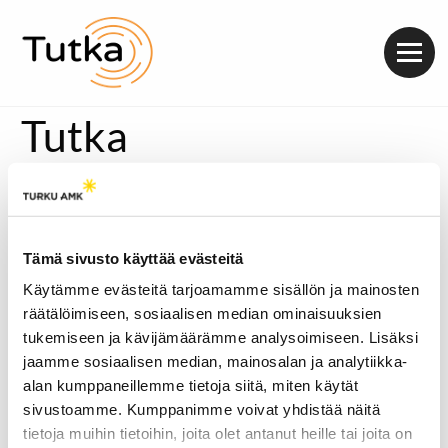
Valik
Tutka
Hyvinvointivalmentaja Essi Kujala lopetti pitkäaikaisen
vegaaniruokavalion vaikeiden terveysoireiden myötä.
Paluu lihansyöntiin on ollut parantava kokemus.
Tämä sivusto käyttää evästeitä
Käytämme evästeitä tarjoamamme sisällön ja mainosten
räätälöimiseen, sosiaalisen median ominaisuuksien
tukemiseen ja kävijämäärämme analysoimiseen. Lisäksi
jaamme sosiaalisen median, mainosalan ja analytiikka-
alan kumppaneillemme tietoja siitä, miten käytät
sivustoamme. Kumppanimme voivat yhdistää näitä
tietoja muihin tietoihin, joita olet antanut heille tai joita on