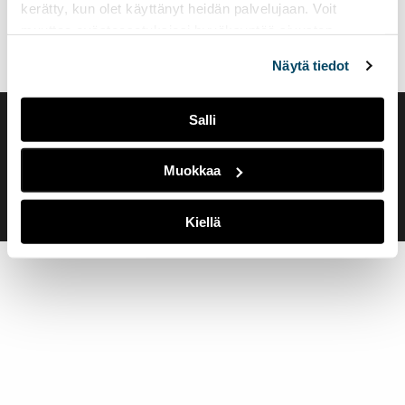
kerätty, kun olet käyttänyt heidän palvelujaan. Voit
muuttaa evästeasetuksiesi hyväksyntää sivuston
alalaidassa olevasta
Evästeasetukset
linkistä.
Näytä tiedot
Salli
Saavutettavuusseloste
Evästeasetukset
Muokkaa
Kiellä