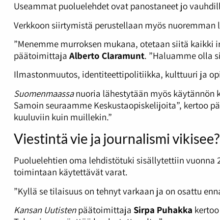
Useammat puoluelehdet ovat panostaneet jo vauhdilla
Verkkoon siirtymistä perustellaan myös nuoremman l
”Menemme murroksen mukana, otetaan siitä kaikki irti
päätoimittaja
Alberto Claramunt
. ”Haluamme olla si
Ilmastonmuutos, identiteettipolitiikka, kulttuuri ja op
Suomenmaassa
nuoria lähestytään myös käytännön kei
Samoin seuraamme Keskustaopiskelijoita”, kertoo p
kuuluviin kuin muillekin.”
Viestintä vie ja journalismi vikisee?
Puoluelehtien oma lehdistötuki sisällytettiin vuonn
toimintaan käytettävät varat.
”Kyllä se tilaisuus on tehnyt varkaan ja on osattu en
Kansan Uutisten
päätoimittaja
Sirpa Puhakka
kertoo