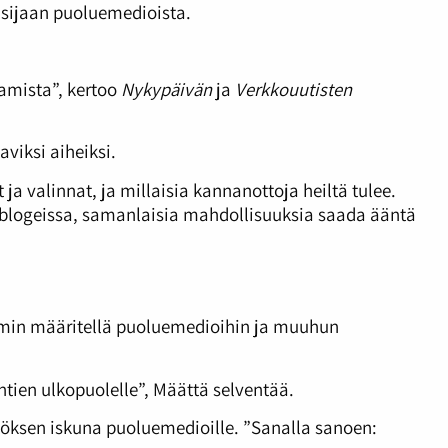
 sijaan puoluemedioista.
tamista”, kertoo
Nykypäivän
ja
Verkkouutisten
aviksi aiheiksi.
 valinnat, ja millaisia kannanottoja heiltä tulee.
aa blogeissa, samanlaisia mahdollisuuksia saada ääntä
ammin määritellä puoluemedioihin ja muuhun
htien ulkopuolelle”, Määttä selventää.
öksen iskuna puoluemedioille. ”Sanalla sanoen: