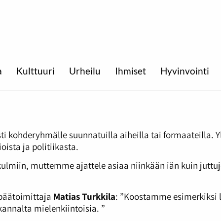
a
Kulttuuri
Urheilu
Ihmiset
Hyvinvointi
sti kohderyhmälle suunnatuilla aiheilla tai formaateilla. Y
oista ja politiikasta.
ökulmiin, muttemme ajattele asiaa niinkään iän kuin juttu
äätoimittaja
Matias Turkkila
: ”Koostamme esimerkiksi l
kannalta mielenkiintoisia. ”