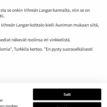
ista se onkin
Vihreän Langan
kannalta, niin se on
ii.
Vihreän Langan
kohtalo kielii Aunimon mukaan siitä,
diat näkevät roolinsa eri vinkkelistä.
mia”, Turkkila kertoo. ”En pysty suoraselkäisesti
Salli
ettei poliittisia lehtiä haluta pitää elossa”
an
sen median,