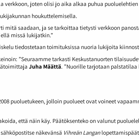
 verkkoon, joten olisi jo aika alkaa puhua puoluelehtien
ukijakunnan houkuttelemisella.
 mitä saadaan, ja se tarkoittaa tietysti verkkoon panos
ellä missä lukijatkin.”
iskelu tiedostetaan toimituksissa nuoria lukijoita kiinnost
noin: ”Seuraamme tarkasti Keskustanuorten tilaisuudet ja
äätoimittaja
Juha Määttä
. ”Nuorille tarjotaan palstatil
a 2008 puoluetukeen, jolloin puolueet ovat voineet vapa
nakoida, että näin käy. Päätöksenteko on valunut puoluele
 sähköpostitse näkevänsä
Vihreän Langan
lopettamispäät