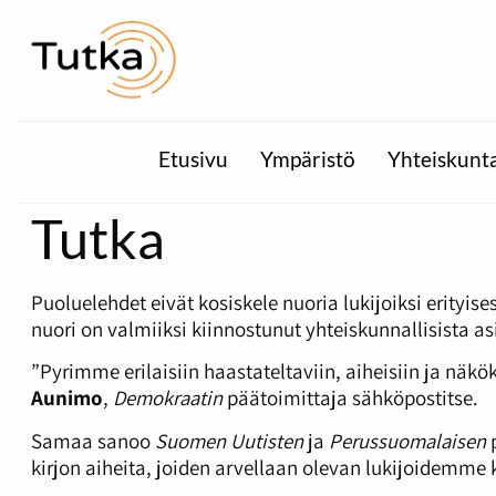
Etusivu
Ympäristö
Yhteiskunt
Tutka
Puoluelehdet eivät kosiskele nuoria lukijoiksi erityise
nuori on valmiiksi kiinnostunut yhteiskunnallisista asi
”Pyrimme erilaisiin haastateltaviin, aiheisiin ja näk
Aunimo
,
Demokraatin
päätoimittaja sähköpostitse.
Samaa sanoo
Suomen Uutisten
ja
Perussuomalaisen
p
kirjon aiheita, joiden arvellaan olevan lukijoidemme 