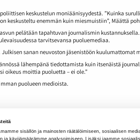
poliittisen keskustelun moniäänisyydestä. ”Kuinka surull
on keskusteltu enemmän kuin miesmuistiin”, Määttä poht
kasvun pelätään tapahtuvan journalismin kustannuksella.
t tulevaisuudessa tarvitsevansa puoluemediaa.
a. Julkisen sanan neuvoston jäsenistöön kuulumattomat me
nössä lähempänä tiedottamista kuin itsenäistä journalis
i oikeus moittia puoluetta – ei ole.”
uurimman puolueen medioista.
n
teitä
t Vihreän Langan lopettamisesta – ”Tosi pahalta näyttää, 
mamme sisällön ja mainosten räätälöimiseen, sosiaalisen medi
n ja kävijämäärämme analysoimiseen. Lisäksi jaamme sosiaali