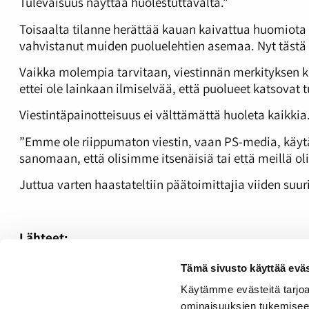
Tulevaisuus näyttää huolestuttavalta.”
Toisaalta tilanne herättää kauan kaivattua huomiota 
vahvistanut muiden puoluelehtien asemaa. Nyt tästä 
Vaikka molempia tarvitaan, viestinnän merkityksen 
ettei ole lainkaan ilmiselvää, että puolueet katsova
Viestintäpainotteisuus ei välttämättä huoleta kaikki
”Emme ole riippumaton viestin, vaan PS-media, käytän
sanomaan, että olisimme itsenäisiä tai että meillä olis
Juttua varten haastateltiin päätoimittajia viiden s
Lähteet:
Vihreä Lanka: Vihreät lakkauttaa Vihreä Lanka -lehde
Tämä sivusto käyttää eväs
Turun Sanomat: Puoluelehtien päätoimittajat yllättyivä
Käytämme evästeitä tarjoa
ominaisuuksien tukemisee