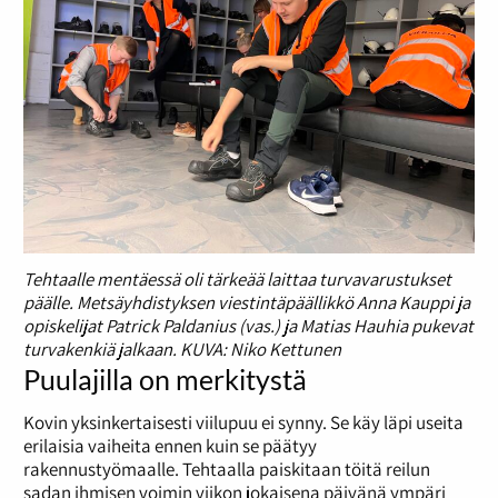
Tehtaalle mentäessä oli tärkeää laittaa turvavarustukset
päälle. Metsäyhdistyksen viestintäpäällikkö Anna Kauppi ja
opiskelijat Patrick Paldanius (vas.) ja Matias Hauhia pukevat
turvakenkiä jalkaan. KUVA: Niko Kettunen
Puulajilla on merkitystä
Kovin yksinkertaisesti viilupuu ei synny. Se käy läpi useita
erilaisia vaiheita ennen kuin se päätyy
rakennustyömaalle. Tehtaalla paiskitaan töitä reilun
sadan ihmisen voimin viikon jokaisena päivänä ympäri