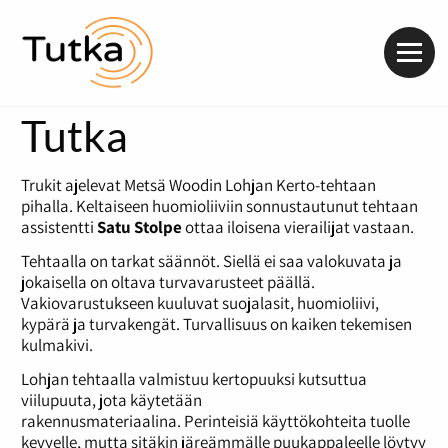
Valik
Tutka
Trukit ajelevat Metsä Woodin Lohjan Kerto-tehtaan
pihalla. Keltaiseen huomioliiviin sonnustautunut tehtaan
assistentti
Satu
Stolpe
ottaa iloisena vierailijat vastaan.
Tehtaalla on tarkat säännöt. Siellä ei saa valokuvata ja
jokaisella on oltava turvavarusteet päällä.
Vakiovarustukseen kuuluvat suojalasit, huomioliivi,
kypärä ja turvakengät. Turvallisuus on kaiken tekemisen
kulmakivi.
Lohjan tehtaalla valmistuu kertopuuksi kutsuttua
viilupuuta, jota käytetään
rakennusmateriaalina. Perinteisiä käyttökohteita tuolle
kevyelle, mutta sitäkin järeämmälle puukappaleelle löytyy