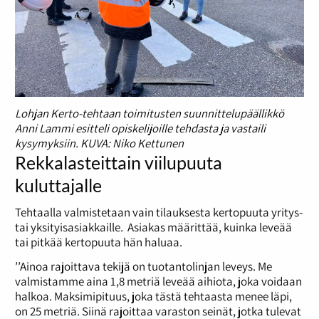
Lohjan Kerto-tehtaan toimitusten suunnittelupäällikkö
Anni Lammi esitteli opiskelijoille tehdasta ja vastaili
kysymyksiin. KUVA: Niko Kettunen
Rekkalasteittain viilupuuta
kuluttajalle
Tehtaalla valmistetaan vain tilauksesta kertopuuta yritys-
tai yksityisasiakkaille. Asiakas määrittää, kuinka leveää
tai pitkää kertopuuta hän haluaa.
’’Ainoa rajoittava tekijä on tuotantolinjan leveys. Me
valmistamme aina 1,8 metriä leveää aihiota, joka voidaan
halkoa. Maksimipituus, joka tästä tehtaasta menee läpi,
on 25 metriä. Siinä rajoittaa varaston seinät, jotka tulevat