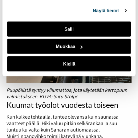
alalaidassa olevasta
Evästeasetukset
linkistä.
Näytä tiedot
Salli
Muokkaa
Kiellä
Puupöllistä syntyy viilumattoa, jota käytetään kertopuun
valmistukseen. KUVA: Satu Stolpe
Kuumat työolot vuodesta toiseen
Kun kulkee tehtaalla, tuntee olevansa kuin saunassa
vaatteet päällä. Hiki valuu pitkin selkärankaa ja suu
tuntuu kuivalta kuin Saharan autiomaassa.
Muistiinpanovihko toimii kätevänä viuhkana.