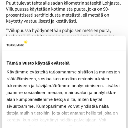
Puut tulevat tehtaalle sadan kilometrin säteeltä Lohjasta.
Viilupuussa käytetään kotimaista puuta, joka on 90-
prosenttisesti sertifioidusta metsästä, eli metsää on
käytetty vastuullisesti ja kestävästi.
’’Viilupuussa hyödynnetään pohjoisen metsien puita,
koska täällä on hitaampi kasvuympäristö. Puista tulee
myös tasalaatuisia ja vuosirenkaat pysyvät ohuina’’,
Lammi jatkaa.
Tukkipuut sorvataan viiluiksi ja ne kuivataan sekä
Tämä sivusto käyttää evästeitä
lajitellaan. Kertopuutuotteet valmistetaan riittävän
vahvoiksi ja oikeisiin käyttökohteisiin sopiviksi. Jokainen
Käytämme evästeitä tarjoamamme sisällön ja mainosten
viilu kuvataan ja paino punnitaan, jotta laatu
räätälöimiseen, sosiaalisen median ominaisuuksien
varmistetaan.
tukemiseen ja kävijämäärämme analysoimiseen. Lisäksi
jaamme sosiaalisen median, mainosalan ja analytiikka-
alan kumppaneillemme tietoja siitä, miten käytät
sivustoamme. Kumppanimme voivat yhdistää näitä
tietoja muihin tietoihin, joita olet antanut heille tai joita on
kerätty, kun olet käyttänyt heidän palvelujaan. Voit
muuttaa evästeasetuksiesi hyväksyntää sivuston