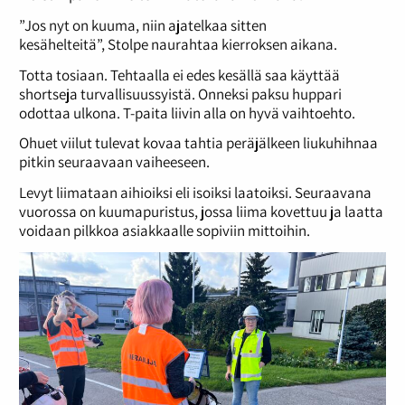
”Jos nyt on kuuma, niin ajatelkaa sitten
kesähelteitä”, Stolpe naurahtaa kierroksen aikana.
Totta tosiaan. Tehtaalla ei edes kesällä saa käyttää
shortseja turvallisuussyistä. Onneksi paksu huppari
odottaa ulkona. T-paita liivin alla on hyvä vaihtoehto.
Ohuet viilut tulevat kovaa tahtia peräjälkeen liukuhihnaa
pitkin seuraavaan vaiheeseen.
Levyt liimataan aihioiksi eli isoiksi laatoiksi. Seuraavana
vuorossa on kuumapuristus, jossa liima kovettuu ja laatta
voidaan pilkkoa asiakkaalle sopiviin mittoihin.