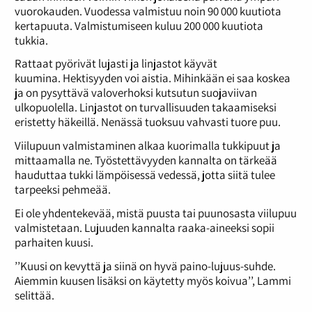
vuorokauden. Vuodessa valmistuu noin 90 000 kuutiota
kertapuuta. Valmistumiseen kuluu 200 000 kuutiota
tukkia.
Rattaat pyörivät lujasti ja linjastot käyvät
kuumina. Hektisyyden voi aistia. Mihinkään ei saa koskea
ja on pysyttävä valoverhoksi kutsutun suojaviivan
ulkopuolella. Linjastot on turvallisuuden takaamiseksi
eristetty häkeillä. Nenässä tuoksuu vahvasti tuore puu.
Viilupuun valmistaminen alkaa kuorimalla tukkipuut ja
mittaamalla ne. Työstettävyyden kannalta on tärkeää
hauduttaa tukki lämpöisessä vedessä, jotta siitä tulee
tarpeeksi pehmeää.
Ei ole yhdentekevää, mistä puusta tai puunosasta viilupuu
valmistetaan. Lujuuden kannalta raaka-aineeksi sopii
parhaiten kuusi.
’’Kuusi on kevyttä ja siinä on hyvä paino-lujuus-suhde.
Aiemmin kuusen lisäksi on käytetty myös koivua’’, Lammi
selittää.