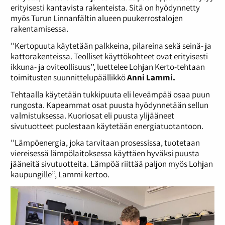
erityisesti kantavista rakenteista. Sitä on hyödynnetty
myös Turun Linnanfältin alueen puukerrostalojen
rakentamisessa.
’’Kertopuuta käytetään palkkeina, pilareina sekä seinä- ja
kattorakenteissa. Teolliset käyttökohteet ovat erityisesti
ikkuna- ja oviteollisuus’’, luettelee Lohjan Kerto-tehtaan
toimitusten suunnittelupäällikkö
Anni Lammi.
Tehtaalla käytetään tukkipuuta eli leveämpää osaa puun
rungosta. Kapeammat osat puusta hyödynnetään sellun
valmistuksessa. Kuoriosat eli puusta ylijääneet
sivutuotteet puolestaan käytetään energiatuotantoon.
’’Lämpöenergia, joka tarvitaan prosessissa, tuotetaan
viereisessä lämpölaitoksessa käyttäen hyväksi puusta
jääneitä sivutuotteita. Lämpöä riittää paljon myös Lohjan
kaupungille’’, Lammi kertoo.