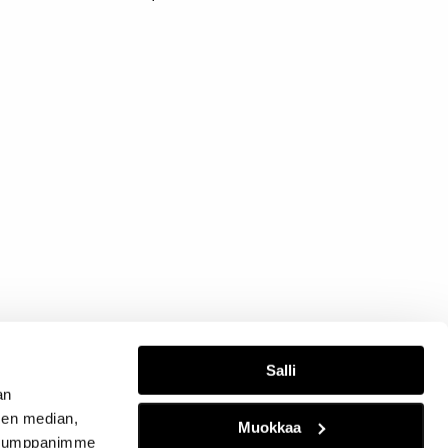
Salli
an
sen median,
Muokkaa
. Kumppanimme