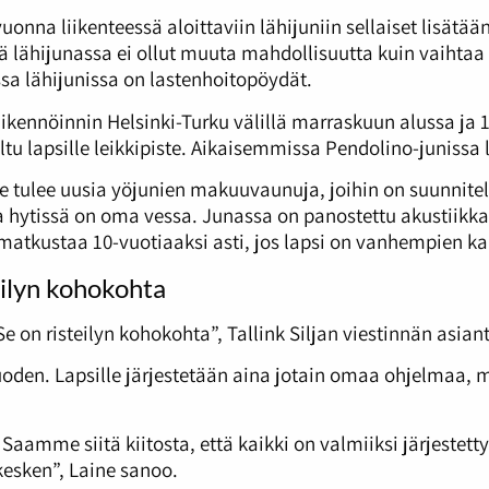
uonna liikenteessä aloittaviin lähijuniin sellaiset lisätään
essä lähijunassa ei ollut muuta mahdollisuutta kuin vaihtaa
ssa lähijunissa on lastenhoitopöydät.
iikennöinnin Helsinki-Turku välillä marraskuun alussa ja 
eltu lapsille leikkipiste. Aikaisemmissa Pendolino-junissa 
e tulee uusia yöjunien makuuvaunuja, joihin on suunnitelt
ja hytissä on oma vessa. Junassa on panostettu akustiikka
matkustaa 10-vuotiaaksi asti, jos lapsi on vanhempien ka
eilyn kohokohta
 Se on risteilyn kohokohta”, Tallink Siljan viestinnän asian
 vuoden. Lapsille järjestetään aina jotain omaa ohjelmaa, 
me siitä kiitosta, että kaikki on valmiiksi järjestetty. 
kesken”, Laine sanoo.