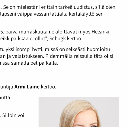
. Se on mielestäni erittäin tärkeä uudistus, sillä olen
 lapseni vaippa vessan lattialla kertakäyttöisen
15. päivä marraskuuta ne aloittavat myös Helsinki-
leikkipaikkaa ei ollut”, Schugk kertoo.
u yksi isompi hytti, missä on selkeästi huomioitu
an ja valaistukseen. Pidemmällä reissulla tätä olisi
nssa samalla petipaikalla.
tuntija
Armi Laine
kertoo.
mutta
Silloin voi