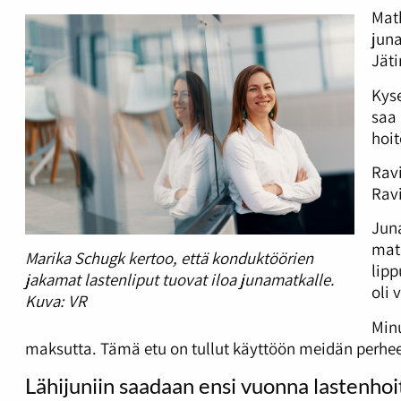
Mat
juna
Jäti
Kyse
saa 
hoit
Ravi
Ravi
Juna
matk
Marika Schugk kertoo, että konduktöörien
lipp
jakamat lastenliput tuovat iloa junamatkalle.
oli 
Kuva:
VR
Minu
maksutta. Tämä etu on tullut käyttöön meidän perhe
Lähijuniin saadaan ensi vuonna lastenho