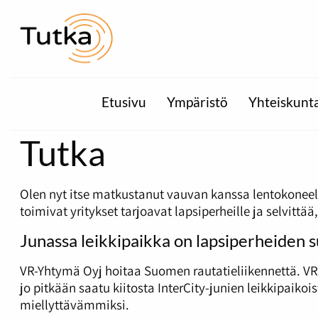
Etusivu
Ympäristö
Yhteiskunt
Tutka
Olen nyt itse matkustanut vauvan kanssa lentokoneel
toimivat yritykset tarjoavat lapsiperheille ja selvit
Junassa leikkipaikka on lapsiperheiden s
VR-Yhtymä Oyj hoitaa Suomen rautatieliikennettä. V
jo pitkään saatu kiitosta InterCity-junien leikkipaikoi
miellyttävämmiksi.