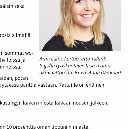
säisin sekä
apsia silmällä
tai isommat wc-
Armi Laine kertoo, että Tallink
hviloissa ja
Siljalla työskentelee lasten omia
hinnoissa.
aktivaattoreita. Kuva: Anna Dammert
laidan, potan
täessä panttia vastaan. Rattaille on erillinen
tkasängyn laivan infosta laivaan nousun jälkeen.
n 10 prosenttia oman lippuni hinnasta.