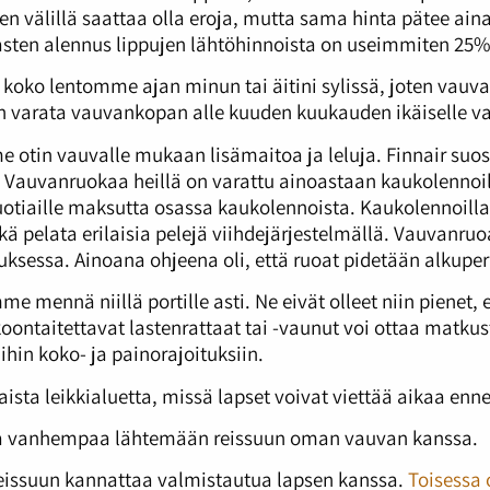
n välillä saattaa olla eroja, mutta sama hinta pätee ainak
asten alennus lippujen lähtöhinnoista on useimmiten 25%
 koko lentomme ajan minun tai äitini sylissä, joten vauvan
n varata vauvankopan alle kuuden kuukauden ikäiselle va
 otin vauvalle mukaan lisämaitoa ja leluja. Finnair suo
 Vauvanruokaa heillä on varattu ainoastaan kaukolennoilla
-vuotiaille maksutta osassa kaukolennoista. Kaukolennoilla
kä pelata erilaisia pelejä viihdejärjestelmällä. Vauvanruo
uksessa. Ainoana ohjeena oli, että ruoat pidetään alkupe
 mennä niillä portille asti. Ne eivät olleet niin pienet,
koontaitettavat lastenrattaat tai -vaunut voi ottaa mat
hin koko- ja painorajoituksiin.
ista leikkialuetta, missä lapset voivat viettää aikaa enne
ta vanhempaa lähtemään reissuun oman vauvan kanssa.
reissuun kannattaa valmistautua lapsen kanssa.
Toisessa 