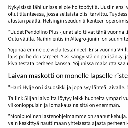
Nykyisissä lähijunissa ei ole hoitopöytiä. Uusiin ensi v
ollut tilanteessa, jossa sellaista olisi tarvittu. Täyd
alustan päällä. Helsingin seudun liikenteen operoimi
”Uudet Pendolino Plus -junat aloittivat tänä vuonna l
Oulu välillä. Näihin entisiin Allegro-juniin on suunnit
Yöjunaa emme ole vielä testanneet. Ensi vuonna VR:ll
lapsiperheiden tarpeet. Yksi sängyistä on parisänky, 
kiva testata perheen kanssa. Yöjunissa maksutta saa 
Laivan maskotti on monelle lapselle rist
”Harri Hylje on ikisuosikki ja jopa syy lähteä laivalle.
Tallink Siljan laivoilta löytyy leikkihuoneita ympäri
viikonloppuisin ja lomakausina sitä on enemmän.
”Monipuolinen lastenohjelmamme on saanut kehuja. Saam
vain keskittyä nauttimaan yhteisestä ajasta perheen 