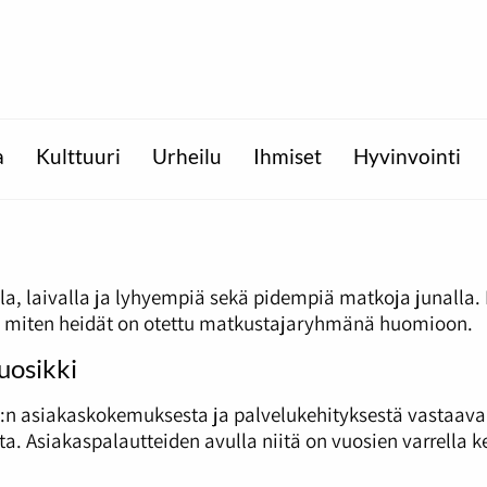
a
Kulttuuri
Urheilu
Ihmiset
Hyvinvointi
la, laivalla ja lyhyempiä sekä pidempiä matkoja junalla
tää, miten heidät on otettu matkustajaryhmänä huomioon.
uosikki
R:n asiakaskokemuksesta ja palvelukehityksestä vastaava
sta. Asiakaspalautteiden avulla niitä on vuosien varrella k