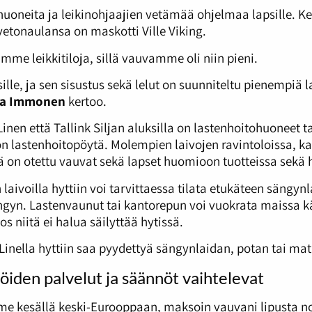
ihuoneita ja leikinohjaajien vetämää ohjelmaa lapsille. Ke
vetonaulansa on maskotti Ville Viking.
me leikkitiloja, sillä vauvamme oli niin pieni.
ille, ja sen sisustus sekä lelut on suunniteltu pienempiä l
ka Immonen
kertoo.
Linen että Tallink Siljan aluksilla on lastenhoitohuoneet 
 on lastenhoitopöytä. Molempien laivojen ravintoloissa, ka
on otettu vauvat sekä lapset huomioon tuotteissa sekä 
n laivoilla hyttiin voi tarvittaessa tilata etukäteen sängyn
gyn. Lastenvaunut tai kantorepun voi vuokrata maissa käy
jos niitä ei halua säilyttää hytissä.
Linella hyttiin saa pyydettyä sängynlaidan, potan tai ma
öiden palvelut ja säännöt vaihtelevat
 kesällä keski-Eurooppaan, maksoin vauvani lipusta noi