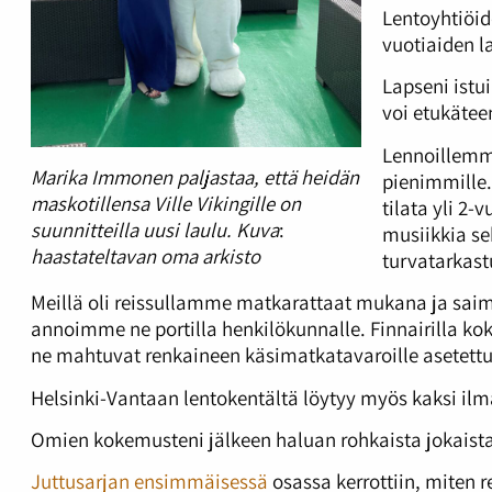
Lentoyhtiöide
vuotiaiden l
Lapseni istui
voi etukätee
Lennoillemme
Marika Immonen paljastaa, että heidän
pienimmille.
maskotillensa Ville Vikingille on
tilata yli 2
suunnitteilla uusi laulu. Kuva
:
musiikkia se
haastateltavan oma arkisto
turvatarkast
Meillä oli reissullamme matkarattaat mukana ja saimme
annoimme ne portilla henkilökunnalle. Finnairilla ko
ne mahtuvat renkaineen käsimatkatavaroille asetettui
Helsinki-Vantaan lentokentältä löytyy myös kaksi ilma
Omien kokemusteni jälkeen haluan rohkaista jokais
Juttusarjan ensimmäisessä
osassa kerrottiin, miten 