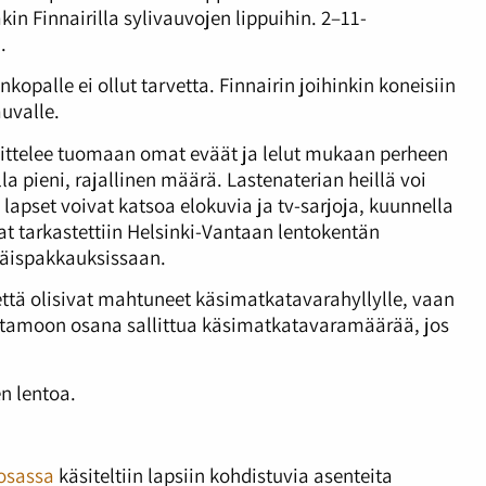
in Finnairilla sylivauvojen lippuihin. 2–11-
.
kopalle ei ollut tarvetta. Finnairin joihinkin koneisiin
uvalle.
sittelee tuomaan omat eväät ja lelut mukaan perheen
 pieni, rajallinen määrä. Lastenaterian heillä voi
 lapset voivat katsoa elokuvia ja tv-sarjoja, kuunnella
at tarkastettiin Helsinki-Vantaan lentokentän
räispakkauksissaan.
 että olisivat mahtuneet käsimatkatavarahyllylle, vaan
kustamoon osana sallittua käsimatkatavaramäärää, jos
n lentoa.
osassa
käsiteltiin lapsiin kohdistuvia asenteita