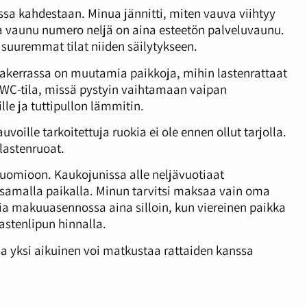
 kahdestaan. Minua jännitti, miten vauva viihtyy
sa vaunu numero neljä on aina esteetön palveluvaunu.
n suuremmat tilat niiden säilytykseen.
alakerrassa on muutamia paikkoja, mihin lastenrattaat
 WC-tila, missä pystyin vaihtamaan vaipan
le ja tuttipullon lämmitin.
voille tarkoitettuja ruokia ei ole ennen ollut tarjolla.
lastenruoat.
 huomioon. Kaukojunissa alle neljävuotiaat
 samalla paikalla. Minun tarvitsi maksaa vain oma
unia makuuasennossa aina silloin, kun viereinen paikka
astenlipun hinnalla.
ssa yksi aikuinen voi matkustaa rattaiden kanssa