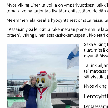
Myös Viking Linen laivoilla on ympärivuotisesti leikk
loma-aikoina tarjontaa lisätään entisestään. Heidän 
Me emme vielä kesällä hyödyntäneet omalla reissullam
”Kesäisin yksi leikkitila rakennetaan pienemmille laps
pitäen”, Viking Linen asiakaskokemuspäällikkö
Mari
Sekä Viking 
tilat, missä
myymälöissä 
Tallink Silja
tai matkasän
säilytystila, 
Myös Viking 
Lentoyhti
Lentäessämme