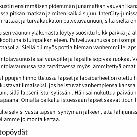
kustin ensimmäisen pidemmän junamatkan vauvani kanssa
ssa pitkän matkan ja miten kaikki sujuu. InterCity-junis
n rattaat ja turvakaukalon palveluvaunuun, sillä siellä o
isen vaunun yläkerrasta löytyy suosittu leikkipaikka ja 
koottuna istuinpaikan eteen. Palveluvaunussa on isompi
otasolla. Siellä oli myös pottia hieman vanhemmille lapsil
ntolavaunusta sai vauvoille ja lapsille sopivaa ruokaa. Vau
ntolavaunussa saa tarvittaessa myös lämmitettyä omat 
lippujen hinnoittelussa lapset ja lapsiperheet on otettu
ustavat ilmaiseksi, jos he istuvat vanhempiensa kanssa
uni, sillä lapseni istui sylissäni. Hän sai nukuttua päivä
vapaana. Omalla paikalla istuessaan lapset saavat lipun l
lle selvisi vasta lapseni syntymän jälkeen, että lähijuni
ellämme jo monta kertaa.
itopöydät