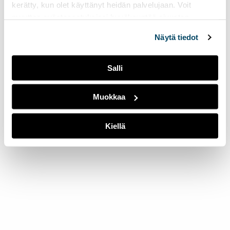
kerätty, kun olet käyttänyt heidän palvelujaan. Voit
muuttaa evästeasetuksiesi hyväksyntää sivuston
alalaidassa olevasta
Evästeasetukset
linkistä.
Näytä tiedot
Salli
Muokkaa
Kiellä