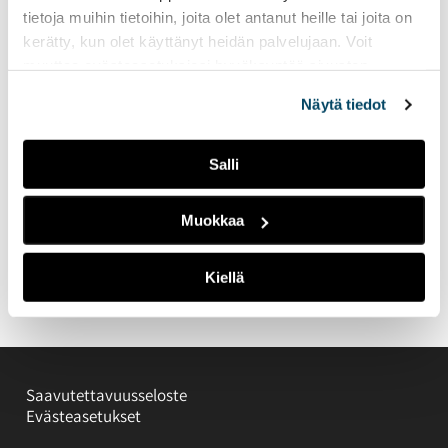
tietoja muihin tietoihin, joita olet antanut heille tai joita on
kerätty, kun olet käyttänyt heidän palvelujaan. Voit
muuttaa evästeasetuksiesi hyväksyntää sivuston
alalaidassa olevasta
Evästeasetukset
linkistä.
Näytä tiedot
Salli
Muokkaa
Kiellä
Saavutettavuusseloste
Evästeasetukset