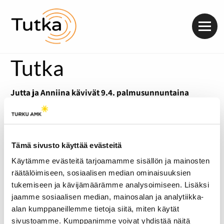
Valik
Tutka
Jutta ja Anniina kävivät 9.4. palmusunnuntaina
virpomassa. Samalla kun Jutta ja Anniina kävi
virpomassa, he kyselivät ovilta, varaudutaanko siellä
virpojiin. Lisäksi haastateltiin itse virpojia ja päästiin
seuraamaan ihan läheltä, kun pienen pieni
neljävuotias virpoi oikein ammattitaitoisesti.
Tämä sivusto käyttää evästeitä
Käytämme evästeitä tarjoamamme sisällön ja mainosten
räätälöimiseen, sosiaalisen median ominaisuuksien
tukemiseen ja kävijämäärämme analysoimiseen. Lisäksi
jaamme sosiaalisen median, mainosalan ja analytiikka-
alan kumppaneillemme tietoja siitä, miten käytät
sivustoamme. Kumppanimme voivat yhdistää näitä