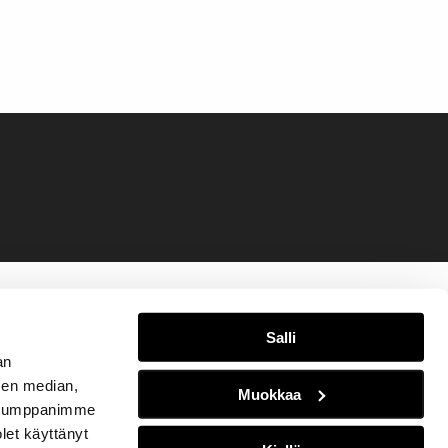
Salli
an
sen median,
Muokkaa
. Kumppanimme
olet käyttänyt