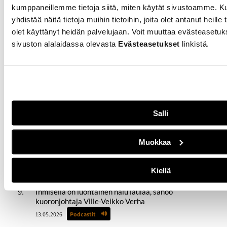
kumppaneillemme tietoja siitä, miten käytät sivustoamme.
Euroopan keskuspankki ja korot alle kahdessa
yhdistää näitä tietoja muihin tietoihin, joita olet antanut heille 
minuutissa
olet käyttänyt heidän palvelujaan. Voit muuttaa evästeasetu
13.05.2026
Podcastit
sivuston alalaidassa olevasta
Evästeasetukset
linkistä.
Perintövero alle kahdessa minuutissa
13.05.2026
Podcastit
Hybridivaikuttaminen alle kahdessa minuutissa
13.05.2026
Podcastit
Salli
Kameran takana oma visuaalinen maailma
13.05.2026
Podcastit
Muokkaa
Millaista on tehdä työtä, josta ei saa kertoa muille?
Kiellä
13.05.2026
Podcastit
Ihmisellä on luontainen halu laulaa, sanoo
kuoronjohtaja Ville-Veikko Verha
13.05.2026
Podcastit