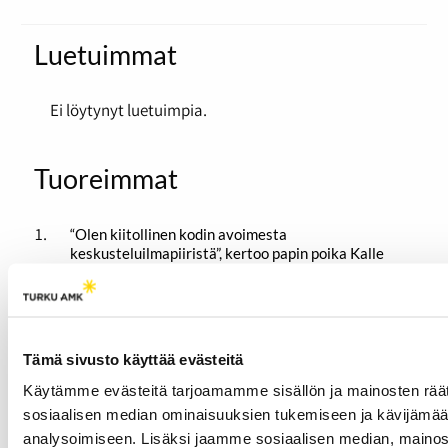
Luetuimmat
Ei löytynyt luetuimpia.
Tuoreimmat
“Olen kiitollinen kodin avoimesta
keskusteluilmapiiristä”, kertoo papin poika Kalle
Laakso
18.05.2026
Podcastit
Perheyrityksessä työt eivät aina jää työpaikalle
Tämä sivusto käyttää evästeitä
14.05.2026
Podcastit
Käytämme evästeitä tarjoamamme sisällön ja mainosten räät
Turun Pietari-seura harkitsee nimenvaihtoa
sosiaalisen median ominaisuuksien tukemiseen ja kävijäm
parantaakseen imagoaan
analysoimiseen. Lisäksi jaamme sosiaalisen median, mainosa
13.05.2026
Podcastit