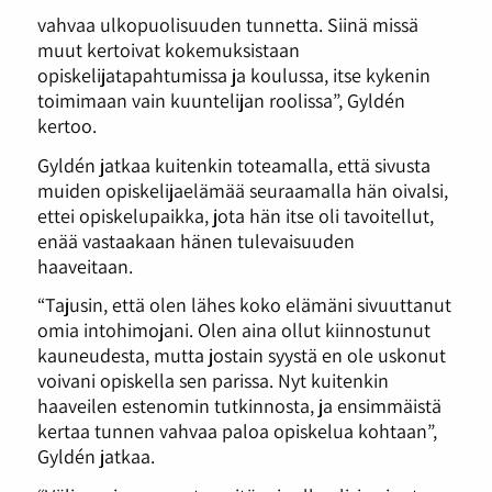
vahvaa ulkopuolisuuden tunnetta. Siinä missä
muut kertoivat kokemuksistaan
opiskelijatapahtumissa ja koulussa, itse kykenin
toimimaan vain kuuntelijan roolissa”, Gyldén
kertoo.
Gyldén jatkaa kuitenkin toteamalla, että sivusta
muiden opiskelijaelämää seuraamalla hän oivalsi,
ettei opiskelupaikka, jota hän itse oli tavoitellut,
enää vastaakaan hänen tulevaisuuden
haaveitaan.
“Tajusin, että olen lähes koko elämäni sivuuttanut
omia intohimojani. Olen aina ollut kiinnostunut
kauneudesta, mutta jostain syystä en ole uskonut
voivani opiskella sen parissa. Nyt kuitenkin
haaveilen estenomin tutkinnosta, ja ensimmäistä
kertaa tunnen vahvaa paloa opiskelua kohtaan”,
Gyldén jatkaa.