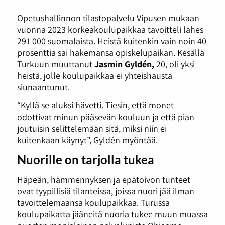
Opetushallinnon tilastopalvelu Vipusen mukaan
vuonna 2023 korkeakoulupaikkaa tavoitteli lähes
291 000 suomalaista. Heistä kuitenkin vain noin 40
prosenttia sai hakemansa opiskelupaikan. Kesällä
Turkuun muuttanut
Jasmin Gyldén,
20, oli yksi
heistä, jolle koulupaikkaa ei yhteishausta
siunaantunut.
“Kyllä se aluksi hävetti. Tiesin, että monet
odottivat minun pääsevän kouluun ja että pian
joutuisin selittelemään sitä, miksi niin ei
kuitenkaan käynyt”, Gyldén myöntää.
Nuorille on tarjolla tukea
Häpeän, hämmennyksen ja epätoivon tunteet
ovat tyypillisiä tilanteissa, joissa nuori jää ilman
tavoittelemaansa koulupaikkaa. Turussa
koulupaikatta jääneitä nuoria tukee muun muassa