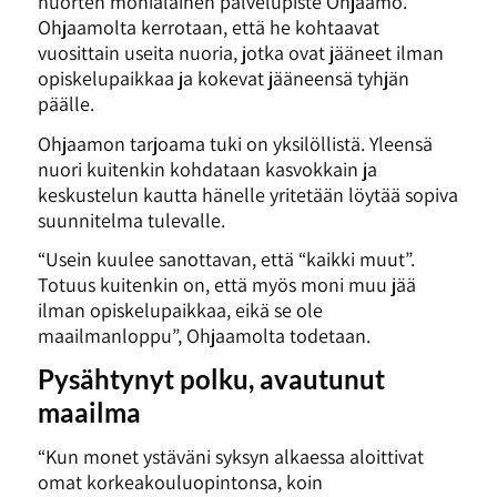
nuorten monialainen palvelupiste Ohjaamo.
Ohjaamolta kerrotaan, että he kohtaavat
vuosittain useita nuoria, jotka ovat jääneet ilman
opiskelupaikkaa ja kokevat jääneensä tyhjän
päälle.
Ohjaamon tarjoama tuki on yksilöllistä. Yleensä
nuori kuitenkin kohdataan kasvokkain ja
keskustelun kautta hänelle yritetään löytää sopiva
suunnitelma tulevalle.
“Usein kuulee sanottavan, että “kaikki muut”.
Totuus kuitenkin on, että myös moni muu jää
ilman opiskelupaikkaa, eikä se ole
maailmanloppu”, Ohjaamolta todetaan.
Pysähtynyt polku, avautunut
maailma
“Kun monet ystäväni syksyn alkaessa aloittivat
omat korkeakouluopintonsa, koin