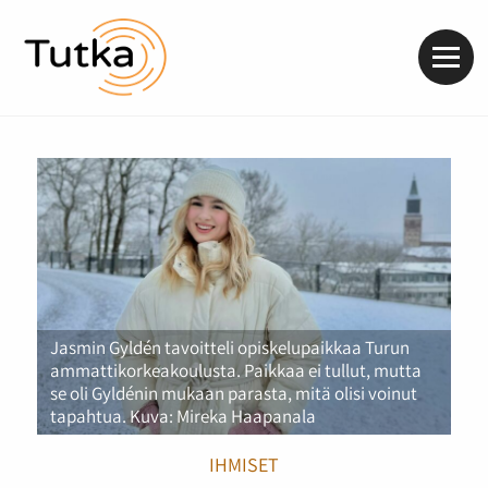
Valik
Jasmin Gyldén tavoitteli opiskelupaikkaa Turun
ammattikorkeakoulusta. Paikkaa ei tullut, mutta
se oli Gyldénin mukaan parasta, mitä olisi voinut
tapahtua. Kuva: Mireka Haapanala
IHMISET