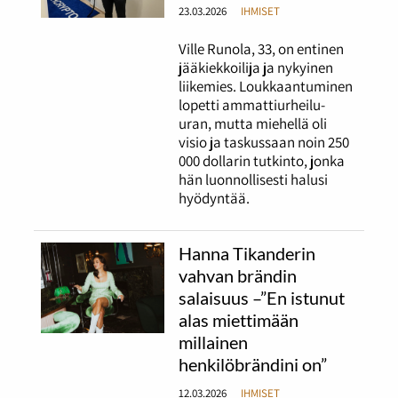
23.03.2026
IHMISET
Ville Runola, 33, on entinen
jääkiekkoilija ja nykyinen
liikemies. Loukkaantuminen
lopetti ammattiurheilu-
uran, mutta miehellä oli
visio ja taskussaan noin 250
000 dollarin tutkinto, jonka
hän luonnollisesti halusi
hyödyntää.
Hanna Tikanderin
vahvan brändin
salaisuus –”En istunut
alas miettimään
millainen
henkilöbrändini on”
12.03.2026
IHMISET