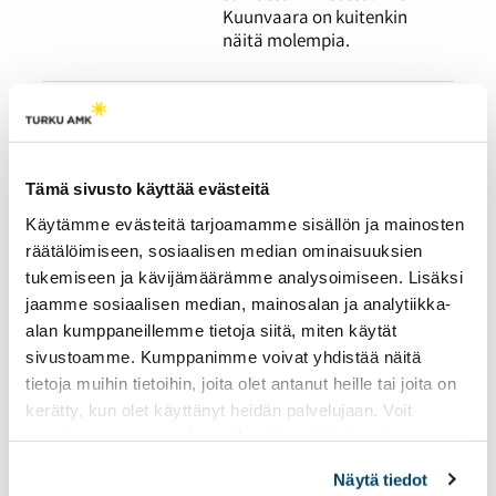
Kuunvaara on kuitenkin
näitä molempia.
AVANTO
24.03.2026
IHMISET
Tämä sivusto käyttää evästeitä
Luonnonvarakeskuksen
vuonna 2020 teettämän
Käytämme evästeitä tarjoamamme sisällön ja mainosten
tutkimuksen mukaan noin
räätälöimiseen, sosiaalisen median ominaisuuksien
12 % aikuisväestöstä
tukemiseen ja kävijämäärämme analysoimiseen. Lisäksi
harrastaa talviuintia. Mari
jaamme sosiaalisen median, mainosalan ja analytiikka-
Saario on yksi heistä. Saario
on nauttinut
alan kumppaneillemme tietoja siitä, miten käytät
kylmäaltistuksesta niin
sivustoamme. Kumppanimme voivat yhdistää näitä
kauan kuin muistaa, ja
tietoja muihin tietoihin, joita olet antanut heille tai joita on
säännöllinen avantouinti on
kerätty, kun olet käyttänyt heidän palvelujaan. Voit
hänelle meditatiivinen
muuttaa evästeasetuksiesi hyväksyntää sivuston
kokemus.
alalaidassa olevasta
Evästeasetukset
linkistä.
Näytä tiedot