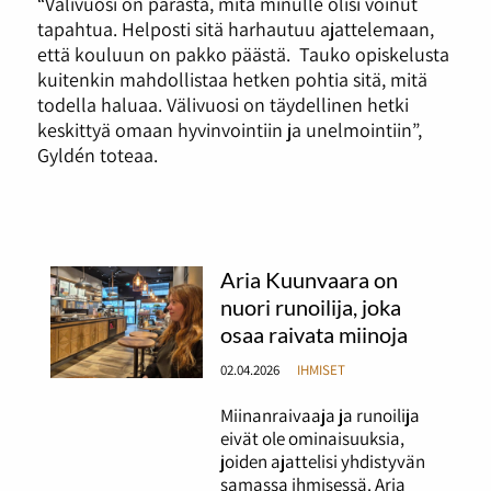
“Välivuosi on parasta, mitä minulle olisi voinut
tapahtua. Helposti sitä harhautuu ajattelemaan,
että kouluun on pakko päästä. Tauko opiskelusta
kuitenkin mahdollistaa hetken pohtia sitä, mitä
todella haluaa. Välivuosi on täydellinen hetki
keskittyä omaan hyvinvointiin ja unelmointiin”,
Gyldén toteaa.
Aria Kuunvaara on
nuori runoilija, joka
osaa raivata miinoja
02.04.2026
IHMISET
Miinanraivaaja ja runoilija
eivät ole ominaisuuksia,
joiden ajattelisi yhdistyvän
samassa ihmisessä. Aria