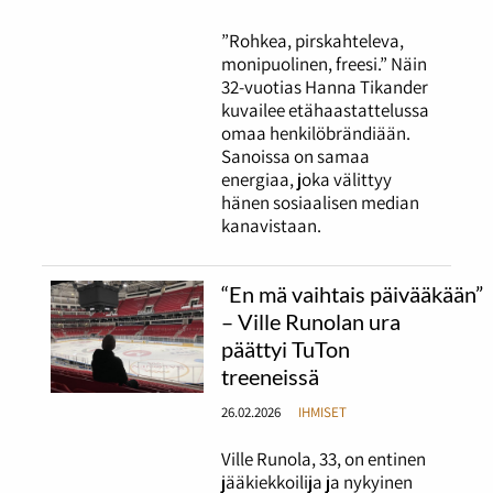
”Rohkea, pirskahteleva,
monipuolinen, freesi.” Näin
32-vuotias Hanna Tikander
kuvailee etähaastattelussa
omaa henkilöbrändiään.
Sanoissa on samaa
energiaa, joka välittyy
hänen sosiaalisen median
kanavistaan.
“En mä vaihtais päivääkään”
– Ville Runolan ura
päättyi TuTon
treeneissä
26.02.2026
IHMISET
Ville Runola, 33, on entinen
jääkiekkoilija ja nykyinen