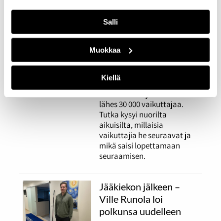
Mielenkiinnon kohteet
saavat seuraamaan
Salli
vaikuttajia, kunhan
arvot kohtaavat
Muokkaa
23.03.2026
IHMISET
Kiellä
Tilastokeskuksen mukaan
Suomessa oli jo vuonna 2022
lähes 30 000 vaikuttajaa.
Tutka kysyi nuorilta
aikuisilta, millaisia
vaikuttajia he seuraavat ja
mikä saisi lopettamaan
seuraamisen.
Jääkiekon jälkeen –
Ville Runola loi
polkunsa uudelleen