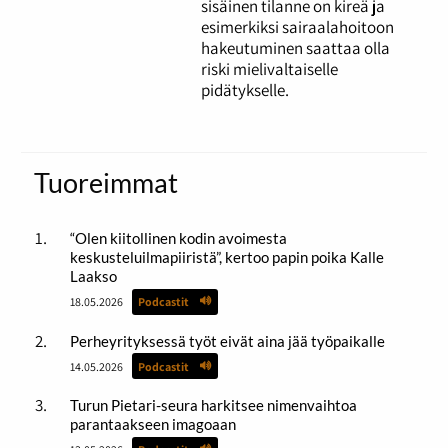
sisäinen tilanne on kireä ja
esimerkiksi sairaalahoitoon
hakeutuminen saattaa olla
riski mielivaltaiselle
pidätykselle.
Tuoreimmat
“Olen kiitollinen kodin avoimesta
keskusteluilmapiiristä”, kertoo papin poika Kalle
Laakso
18.05.2026
Podcastit
Perheyrityksessä työt eivät aina jää työpaikalle
14.05.2026
Podcastit
Turun Pietari-seura harkitsee nimenvaihtoa
parantaakseen imagoaan