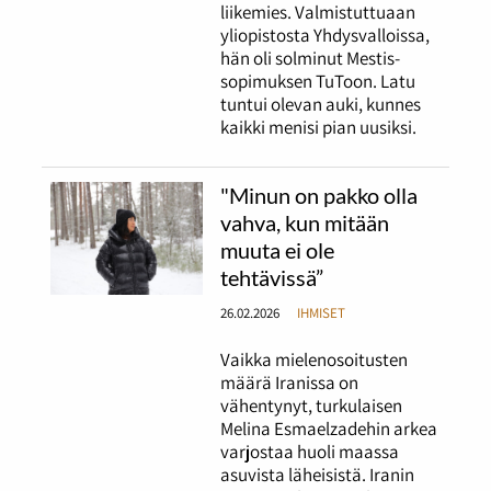
liikemies. Valmistuttuaan
yliopistosta Yhdysvalloissa,
hän oli solminut Mestis-
sopimuksen TuToon. Latu
tuntui olevan auki, kunnes
kaikki menisi pian uusiksi.
"Minun on pakko olla
vahva, kun mitään
muuta ei ole
tehtävissä”
26.02.2026
IHMISET
Vaikka mielenosoitusten
määrä Iranissa on
vähentynyt, turkulaisen
Melina Esmaelzadehin arkea
varjostaa huoli maassa
asuvista läheisistä. Iranin