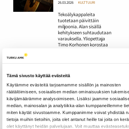
26.03.2026
KULTTUURI
Tekoälykappaleita
tuotetaan päivittäin
miljoonia. Alan sisällä
kehitykseen suhtaudutaan
varauksella. Yliopettaja
Timo Korhonen korostaa
yhteisten sääntöjen
merkitystä.
Rap-artisti Olenleo
Tämä sivusto käyttää evästeitä
haluaa keikkailla
Käytämme evästeitä tarjoamamme sisällön ja mainosten
enemmän – uusiin
räätälöimiseen, sosiaalisen median ominaisuuksien tukemise
paikkoihin pääseminen
kävijämäärämme analysoimiseen. Lisäksi jaamme sosiaalis
ilman nimeä on vaikeaa
median, mainosalan ja analytiikka-alan kumppaneillemme tieto
miten käytät sivustoamme. Kumppanimme voivat yhdistää nä
26.03.2026
KULTTUURI
tietoja muihin tietoihin, joita olet antanut heille tai joita on ker
Palo esiintymiseen ja
olet käyttänyt heidän palvelujaan. Voit muuttaa evästeasetuk