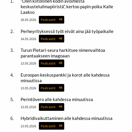
“Olen kiitollinen kodin avoimesta
keskusteluilmapiiristä”, kertoo papin poika Kalle
Laakso
18.05.2026
Podcastit
Perheyrityksessä työt eivät aina jää työpaikalle
14.05.2026
Podcastit
Turun Pietari-seura harkitsee nimenvaihtoa
parantaakseen imagoaan
13.05.2026
Podcastit
Euroopan keskuspankki ja korot alle kahdessa
minuutissa
13.05.2026
Podcastit
Perintövero alle kahdessa minuutissa
13.05.2026
Podcastit
Hybridivaikuttaminen alle kahdessa minuutissa
13.05.2026
Podcastit