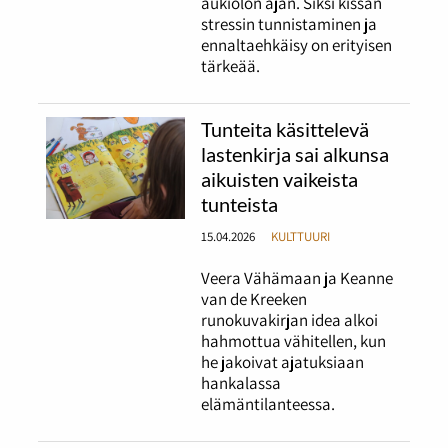
aukiolon ajan. Siksi kissan
stressin tunnistaminen ja
ennaltaehkäisy on erityisen
tärkeää.
Tunteita käsittelevä
lastenkirja sai alkunsa
aikuisten vaikeista
tunteista
15.04.2026
KULTTUURI
Veera Vähämaan ja Keanne
van de Kreeken
runokuvakirjan idea alkoi
hahmottua vähitellen, kun
he jakoivat ajatuksiaan
hankalassa
elämäntilanteessa.