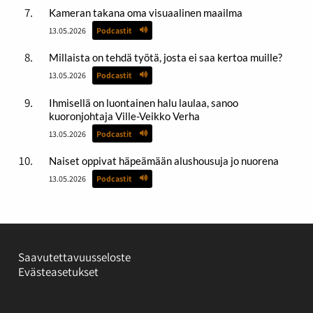
Kameran takana oma visuaalinen maailma
13.05.2026
Podcastit
Millaista on tehdä työtä, josta ei saa kertoa muille?
13.05.2026
Podcastit
Ihmisellä on luontainen halu laulaa, sanoo
kuoronjohtaja Ville-Veikko Verha
13.05.2026
Podcastit
Naiset oppivat häpeämään alushousuja jo nuorena
13.05.2026
Podcastit
Saavutettavuusseloste
Evästeasetukset