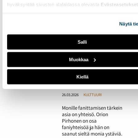
musiikin tekemiseen
hyväksyntää sivuston alalaidassa olevasta
Evästeasetukse
näkyvät Leo Merisen
(Olenleo) keikoilla. Hyvän
kuvan jättäminen itsestään
Näytä ti
keikkajärjestäjille on hänelle
tärkeintä.
Salli
Fanittaminen tuo
Muokkaa
sisältöä elämään –
"Työviikko tuntuu
kevyemmältä, kun on
Kiellä
keikkareissu tiedossa"
26.03.2026
KULTTUURI
Monille fanittamisen tärkein
asia on yhteisö. Orion
Pirhonen on osa
faniyhteisöä ja hän on
saanut sieltä monia ystäviä.