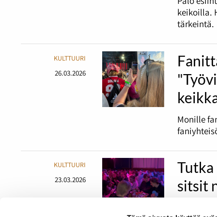
Palo esiin
keikoilla.
tärkeintä.
Fanitt
KULTTUURI
26.03.2026
"Työv
keikka
Monille fa
faniyhteis
Tutka 
KULTTUURI
23.03.2026
sitsit
Perinteise