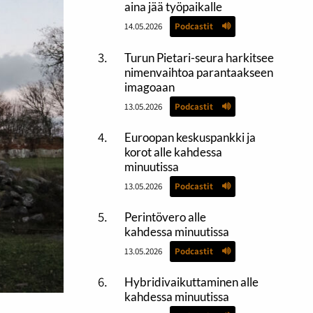
aina jää työpaikalle
14.05.2026
Podcastit
Turun Pietari-seura harkitsee
nimenvaihtoa parantaakseen
imagoaan
13.05.2026
Podcastit
Euroopan keskuspankki ja
korot alle kahdessa
minuutissa
13.05.2026
Podcastit
Perintövero alle
kahdessa minuutissa
13.05.2026
Podcastit
Hybridivaikuttaminen alle
kahdessa minuutissa