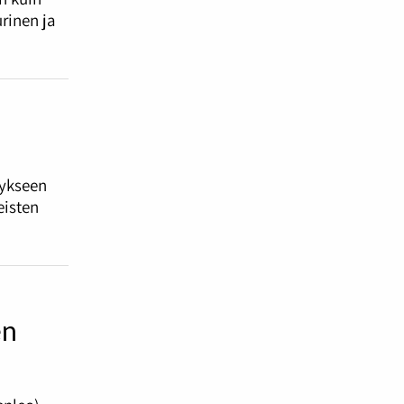
urinen ja
tykseen
eisten
en