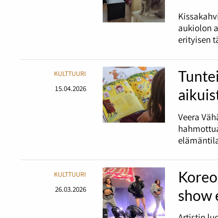
Kissakahvi
aukiolon a
erityisen 
Tuntei
KULTTUURI
15.04.2026
aikuis
Veera Väh
hahmottua 
elämäntil
Koreog
KULTTUURI
26.03.2026
show 
Artistin l