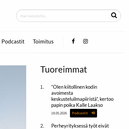
Facebook
Instagram
Podcastit
Toimitus
Tuoreimmat
“Olen kiitollinen kodin
avoimesta
keskusteluilmapiiristä”, kertoo
papin poika Kalle Laakso
18.05.2026
Podcastit
Perheyrityksessä työt eivät