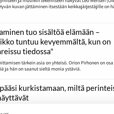
tymiseen ja musiikin tekemiseen näkyvät Leo Merisen (Ol
 Hyvän kuvan jättäminen itsestään keikkajärjestäjille on h
aminen tuo sisältöä elämään –
iikko tuntuu kevyemmältä, kun on
reissu tiedossa"
nittamisen tärkein asia on yhteisö. Orion Pirhonen on osa
öä ja hän on saanut sieltä monia ystäviä.
pääsi kurkistamaan, miltä perintei
 näyttävät
t sitsilaulut voivat olla peräisin jopa 1940-luvulta. Turun