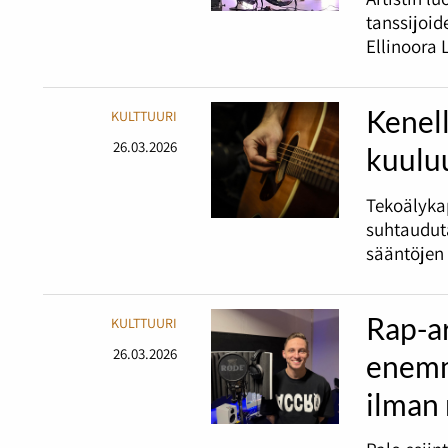
tanssijoid
Ellinoora 
Kenell
KULTTUURI
26.03.2026
kuulu
Tekoälykap
suhtaudut
sääntöjen 
Rap-ar
KULTTUURI
26.03.2026
enemm
ilman