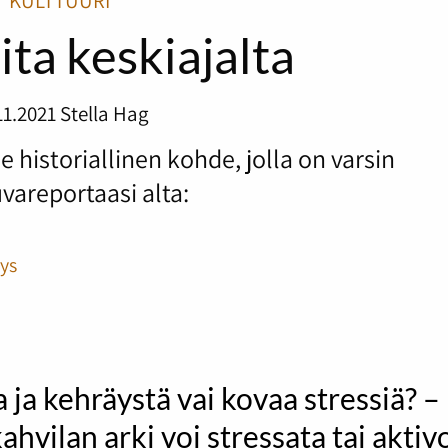
KULTTUURI
ta keskiajalta
11.2021
Stella Hag
e historiallinen kohde, jolla on varsin
vareportaasi alta:
ys
 ja kehräystä vai kovaa stressiä? –
ahvilan arki voi stressata tai aktiv