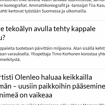
en koreografiat. Ammattikoreografit ja -tanssijat Tiia Kas
Lehti kertovat työstään Suomessa ja ulkomailla.
e tekoälyn avulla tehty kappale
u?
paleita tuotetaan päivittäin miljoonia. Alan sisällä kehi
aan varauksella. Yliopettaja Timo Korhonen korostaa yht
merkitystä.
tisti Olenleo haluaa keikkailla
än – uusiin paikkoihin pääsemin
 nimeä on vaikeaa