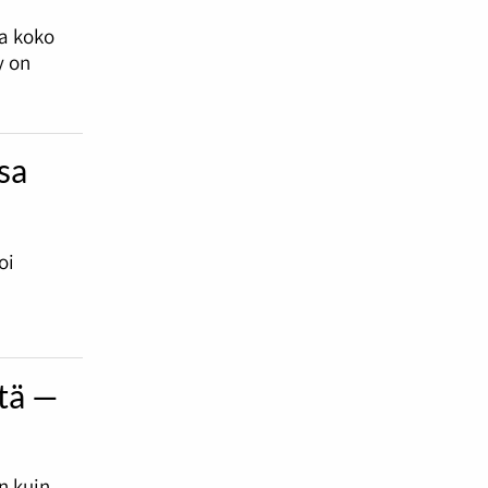
sa koko
y on
nsa
oi
ttä —
in kuin