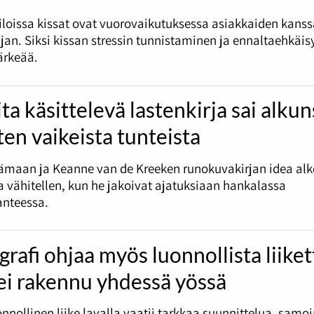
loissa kissat ovat vuorovaikutuksessa asiakkaiden kans
jan. Siksi kissan stressin tunnistaminen ja ennaltaehkäis
tärkeää.
ta käsittelevä lastenkirja sai alku
ten vaikeista tunteista
ämaan ja Keanne van de Kreeken runokuvakirjan idea alk
vähitellen, kun he jakoivat ajatuksiaan hankalassa
anteessa.
rafi ohjaa myös luonnollista liike
ei rakennu yhdessä yössä
uonnollinen liike lavalla vaatii tarkkaa suunnittelua, samo