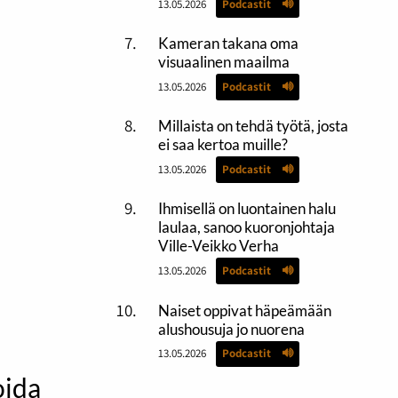
13.05.2026
Podcastit
Kameran takana oma
visuaalinen maailma
13.05.2026
Podcastit
Millaista on tehdä työtä, josta
ei saa kertoa muille?
13.05.2026
Podcastit
Ihmisellä on luontainen halu
laulaa, sanoo kuoronjohtaja
Ville-Veikko Verha
13.05.2026
Podcastit
Naiset oppivat häpeämään
alushousuja jo nuorena
13.05.2026
Podcastit
oida