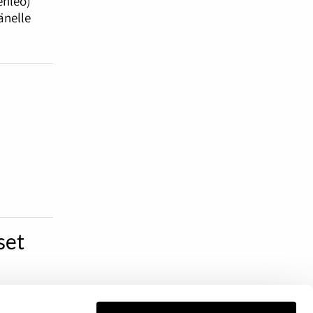
enleo)
änelle
set