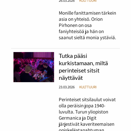
26.03.2026
KULTTUURI
Monille fanittamisen tärkein
asia on yhteisö. Orion
Pirhonen on osa
faniyhteisöä ja hän on
saanut sieltä monia ystäviä.
Tutka pääsi
kurkistamaan, miltä
perinteiset sitsit
näyttävät
23.03.2026
KULTTUURI
Perinteiset sitsilaulut voivat
olla peräisin jopa 1940-
luvulta. Turun yliopiston
Germanica ja Digit
järjestivät kaveriteemaisen
opiskelijatapahtuman.