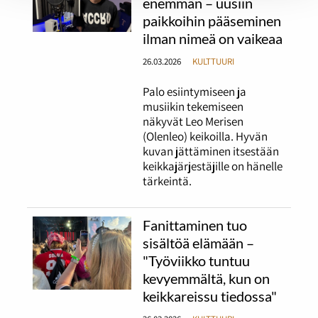
enemmän – uusiin
paikkoihin pääseminen
ilman nimeä on vaikeaa
26.03.2026
KULTTUURI
Palo esiintymiseen ja
musiikin tekemiseen
näkyvät Leo Merisen
(Olenleo) keikoilla. Hyvän
kuvan jättäminen itsestään
keikkajärjestäjille on hänelle
tärkeintä.
Fanittaminen tuo
sisältöä elämään –
"Työviikko tuntuu
kevyemmältä, kun on
keikkareissu tiedossa"