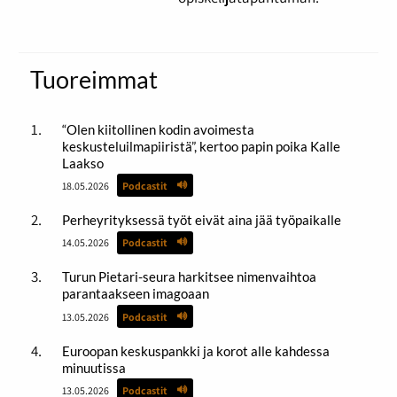
Tuoreimmat
“Olen kiitollinen kodin avoimesta
keskusteluilmapiiristä”, kertoo papin poika Kalle
Laakso
18.05.2026
Podcastit
Perheyrityksessä työt eivät aina jää työpaikalle
14.05.2026
Podcastit
Turun Pietari-seura harkitsee nimenvaihtoa
parantaakseen imagoaan
13.05.2026
Podcastit
Euroopan keskuspankki ja korot alle kahdessa
minuutissa
13.05.2026
Podcastit