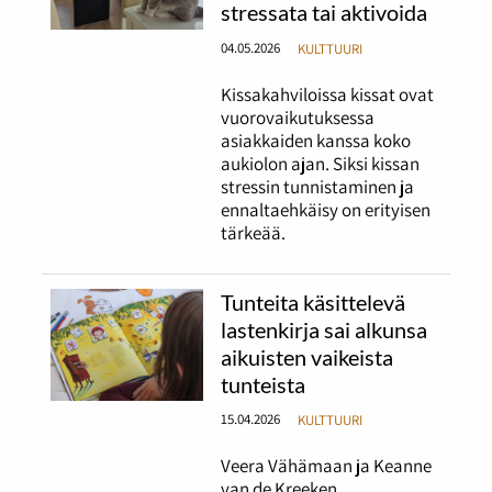
stressata tai aktivoida
04.05.2026
KULTTUURI
Kissakahviloissa kissat ovat
vuorovaikutuksessa
asiakkaiden kanssa koko
aukiolon ajan. Siksi kissan
stressin tunnistaminen ja
ennaltaehkäisy on erityisen
tärkeää.
Tunteita käsittelevä
lastenkirja sai alkunsa
aikuisten vaikeista
tunteista
15.04.2026
KULTTUURI
Veera Vähämaan ja Keanne
van de Kreeken