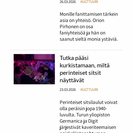
26.03.2026
KULTTUURI
Monille fanittamisen tärkein
asia on yhteisö. Orion
Pirhonen on osa
faniyhteisöä ja hän on
saanut sieltä monia ystäviä.
Tutka pääsi
kurkistamaan, miltä
perinteiset sitsit
näyttävät
23.03.2026
KULTTUURI
Perinteiset sitsilaulut voivat
olla peräisin jopa 1940-
luvulta. Turun yliopiston
Germanica ja Digit
järjestivät kaveriteemaisen