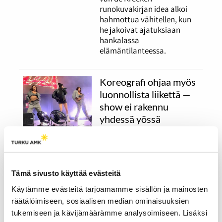
runokuvakirjan idea alkoi
hahmottua vähitellen, kun
he jakoivat ajatuksiaan
hankalassa
elämäntilanteessa.
Koreografi ohjaa myös
luonnollista liikettä —
show ei rakennu
yhdessä yössä
26.03.2026
KULTTUURI
Artistin luonnollinen liike
lavalla vaatii tarkkaa
Tämä sivusto käyttää evästeitä
suunnittelua, samoin kuin
tanssijoiden koreografiat.
Käytämme evästeitä tarjoamamme sisällön ja mainosten
Ammattikoreografit ja -
räätälöimiseen, sosiaalisen median ominaisuuksien
tanssijat Tiia Kasurinen ja
tukemiseen ja kävijämäärämme analysoimiseen. Lisäksi
Ellinoora Lehti kertovat