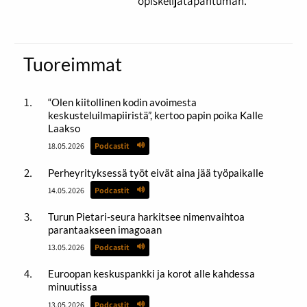
opiskelijatapahtuman.
Tuoreimmat
“Olen kiitollinen kodin avoimesta
keskusteluilmapiiristä”, kertoo papin poika Kalle
Laakso
18.05.2026
Podcastit
Perheyrityksessä työt eivät aina jää työpaikalle
14.05.2026
Podcastit
Turun Pietari-seura harkitsee nimenvaihtoa
parantaakseen imagoaan
13.05.2026
Podcastit
Euroopan keskuspankki ja korot alle kahdessa
minuutissa
13.05.2026
Podcastit