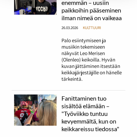
enemmän – uusiin
paikkoihin pääseminen
ilman nimeä on vaikeaa
26.03.2026
KULTTUURI
Palo esiintymiseen ja
musiikin tekemiseen
näkyvät Leo Merisen
(Olenleo) keikoilla. Hyvän
kuvan jättäminen itsestään
keikkajärjestäjille on hänelle
tärkeintä.
Fanittaminen tuo
sisältöä elämään –
"Työviikko tuntuu
kevyemmältä, kun on
keikkareissu tiedossa"