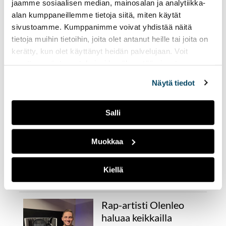
jaamme sosiaalisen median, mainosalan ja analytiikka-
työstään Suomessa ja
alan kumppaneillemme tietoja siitä, miten käytät
ulkomailla.
sivustoamme. Kumppanimme voivat yhdistää näitä
tietoja muihin tietoihin, joita olet antanut heille tai joita on
Kenelle tekoälyn avulla
kerätty, kun olet käyttänyt heidän palvelujaan. Voit
tehty kappale kuuluu?
muuttaa evästeasetuksiesi hyväksyntää sivuston
alalaidassa olevasta
Evästeasetukset
linkistä.
26.03.2026
KULTTUURI
Näytä tiedot
Tekoälykappaleita
tuotetaan päivittäin
Salli
miljoonia. Alan sisällä
kehitykseen suhtaudutaan
varauksella. Yliopettaja
Muokkaa
Timo Korhonen korostaa
yhteisten sääntöjen
Kiellä
merkitystä.
Rap-artisti Olenleo
haluaa keikkailla