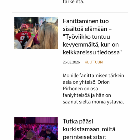
tärkeintä.
Fanittaminen tuo
sisältöä elämään –
"Työviikko tuntuu
kevyemmältä, kun on
keikkareissu tiedossa"
26.03.2026
KULTTUURI
Monille fanittamisen tärkein
asia on yhteisö. Orion
Pirhonen on osa
faniyhteisöä ja hän on
saanut sieltä monia ystäviä.
Tutka pääsi
kurkistamaan, miltä
perinteiset sitsit