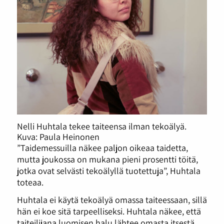
Nelli Huhtala tekee taiteensa ilman tekoälyä.
Kuva: Paula Heinonen
”Taidemessuilla näkee paljon oikeaa taidetta,
mutta joukossa on mukana pieni prosentti töitä,
jotka ovat selvästi tekoälyllä tuotettuja”, Huhtala
toteaa.
Huhtala ei käytä tekoälyä omassa taiteessaan, sillä
hän ei koe sitä tarpeelliseksi. Huhtala näkee, että
taiteilijana luomisen halu lähtee omasta itsestä,