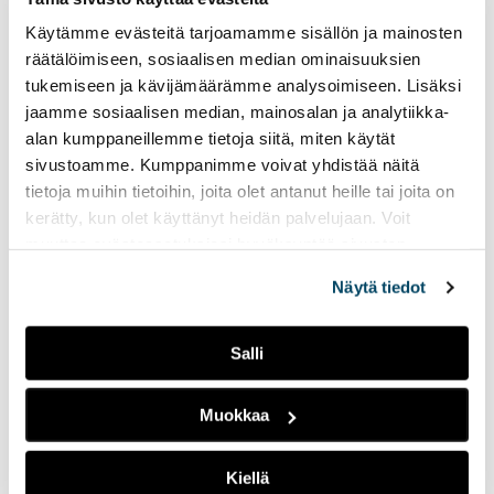
”Tekoälyllä voi olla myös paljon annettavaa,
Käytämme evästeitä tarjoamamme sisällön ja mainosten
kunhan ei laske sen varaan liikaa.”
räätälöimiseen, sosiaalisen median ominaisuuksien
tukemiseen ja kävijämäärämme analysoimiseen. Lisäksi
jaamme sosiaalisen median, mainosalan ja analytiikka-
alan kumppaneillemme tietoja siitä, miten käytät
sivustoamme. Kumppanimme voivat yhdistää näitä
tietoja muihin tietoihin, joita olet antanut heille tai joita on
kerätty, kun olet käyttänyt heidän palvelujaan. Voit
muuttaa evästeasetuksiesi hyväksyntää sivuston
alalaidassa olevasta
Evästeasetukset
linkistä.
Näytä tiedot
Salli
Muokkaa
Kiellä