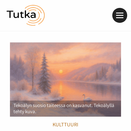
Valik
Tekoälyn suosio taiteessa on kasvanut. Tekoälyllä
tehty kuva.
KULTTUURI