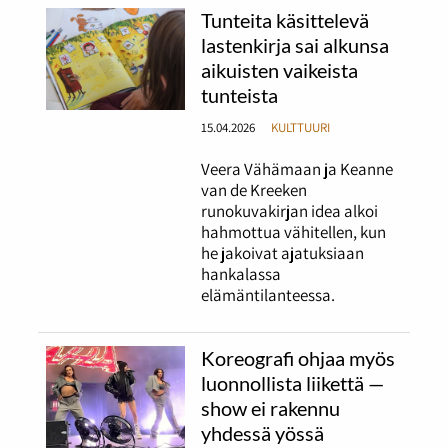
Tunteita käsittelevä
lastenkirja sai alkunsa
aikuisten vaikeista
tunteista
15.04.2026
KULTTUURI
Veera Vähämaan ja Keanne
van de Kreeken
runokuvakirjan idea alkoi
hahmottua vähitellen, kun
he jakoivat ajatuksiaan
hankalassa
elämäntilanteessa.
Koreografi ohjaa myös
luonnollista liikettä —
show ei rakennu
yhdessä yössä