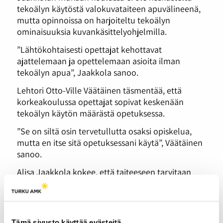
tekoälyn käytöstä valokuvataiteen apuvälineenä,
mutta opinnoissa on harjoiteltu tekoälyn
ominaisuuksia kuvankäsittelyohjelmilla.
”Lähtökohtaisesti opettajat kehottavat
ajattelemaan ja opettelemaan asioita ilman
tekoälyn apua”, Jaakkola sanoo.
Lehtori Otto-Ville Väätäinen täsmentää, että
korkeakoulussa opettajat sopivat keskenään
tekoälyn käytön määrästä opetuksessa.
”Se on siltä osin tervetullutta osaksi opiskelua,
mutta en itse sitä opetuksessani käytä”, Väätäinen
sanoo.
Alisa Jaakkola kokee, että taiteeseen tarvitaan
aitoa tunnetta ja filosofisuutta, joita ei tekoälyltä
löydy. Taiteilijoiksi voi silti kutsua myös henkilöitä,
jotka hyödyntävät tekoälyä apunaan jossain
määrin.
Tämä sivusto käyttää evästeitä