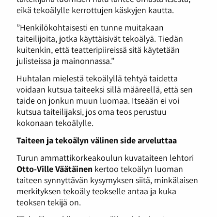
eikä tekoälylle kerrottujen käskyjen kautta.
”Henkilökohtaisesti en tunne muitakaan
taiteilijoita, jotka käyttäisivät tekoälyä. Tiedän
kuitenkin, että teatteripiireissä sitä käytetään
julisteissa ja mainonnassa.”
Huhtalan mielestä tekoälyllä tehtyä taidetta
voidaan kutsua taiteeksi sillä määreellä, että sen
taide on jonkun muun luomaa. Itseään ei voi
kutsua taiteilijaksi, jos oma teos perustuu
kokonaan tekoälylle.
Taiteen ja tekoälyn välinen side arveluttaa
Turun ammattikorkeakoulun kuvataiteen lehtori
Otto-Ville Väätäinen
kertoo tekoälyn luoman
taiteen synnyttävän kysymyksen siitä, minkälaisen
merkityksen tekoäly teokselle antaa ja kuka
teoksen tekijä on.