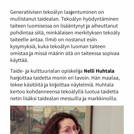
Generatiivisen tekoälyn laajentuminen on
mullistanut taidealan. Tekoälyn hyödyntäminen
taiteen luomisessa on lisääntynyt ja aiheuttanut
pohdintaa siitä, minkälaisen merkityksen tekoäly
taiteelle antaa. Ilmiö on nostanut esiin
kysymyksiä, kuka tekoälyn luoman taiteen
omistaa ja missä määrin sitä on taiteessa sopivaa
käyttää.
Taide- ja kulttuurialan opiskelija
Nelli Huhtala
harjoittaa taidetta monin eri tavoin. Hän maalaa,
tekee käsitöitä ja kirjoittaa näytelmiä. Huhtala
kertoo kohdanneensa tekoälyllä luotua taidetta
netin lisäksi taidealan messuilla ja markkinoilla.