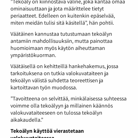
”Tekoäly on kiinnostava väline, joka kantaa omaa
ominaisuuttaan ja jota määrittelee tietyt
periaatteet. Edelleen on kuitenkin epäselvää,
miten meidän tulisi sitä käsitellä”, hän pohtii.
Väätäinen kannustaa tutustumaan tekoälyn
antamiin mahdollisuuksiin, mutta painottaa
huomioimaan myös käytön aiheuttaman
ympäristökuorman.
Väätäisellä on kehitteillä hankehakemus, jossa
tarkoituksena on tutkia valokuvataiteen ja
tekoälyn välistä suhdetta teoreettisen ja
kartoittavan työn muodossa.
”Tavoitteena on selvittää, minkälaisessa suhteessa
voimme olla tekoälyyn ja millainen käännös
valokuvataiteeseen on tulossa tekoälyn
aikakaudella.”
Tekoälyn käyttöä vierastetaan
valokuvataiteessa