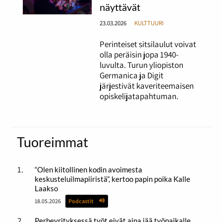
näyttävät
23.03.2026
KULTTUURI
Perinteiset sitsilaulut voivat
olla peräisin jopa 1940-
luvulta. Turun yliopiston
Germanica ja Digit
järjestivät kaveriteemaisen
opiskelijatapahtuman.
Tuoreimmat
“Olen kiitollinen kodin avoimesta
keskusteluilmapiiristä”, kertoo papin poika Kalle
Laakso
18.05.2026
Podcastit
Perheyrityksessä työt eivät aina jää työpaikalle