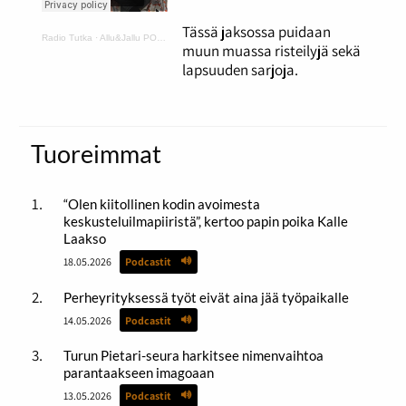
Tässä jaksossa puidaan
Radio Tutka
·
Allu&Jallu PODCAST 5 Risset ja lapsuuden sarjat
muun muassa risteilyjä sekä
lapsuuden sarjoja.
Tuoreimmat
“Olen kiitollinen kodin avoimesta
keskusteluilmapiiristä”, kertoo papin poika Kalle
Laakso
18.05.2026
Podcastit
Perheyrityksessä työt eivät aina jää työpaikalle
14.05.2026
Podcastit
Turun Pietari-seura harkitsee nimenvaihtoa
parantaakseen imagoaan
13.05.2026
Podcastit