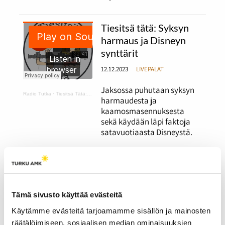
Tiesitsä tätä: Syksyn
harmaus ja Disneyn
synttärit
12.12.2023
LIVEPALAT
Jaksossa puhutaan syksyn
Radio Tutka
·
Tiesitsä Tätä: harmaus ja Disneyn synttärit
harmaudesta ja
kaamosmasennuksesta
sekä käydään läpi faktoja
satavuotiaasta Disneystä.
Tiesitsä tätä:
Halloween ja muut
syksyiset juhlat
Tämä sivusto käyttää evästeitä
12.12.2023
LIVEPALAT
Käytämme evästeitä tarjoamamme sisällön ja mainosten
räätälöimiseen, sosiaalisen median ominaisuuksien