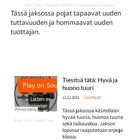
Radio Tutka
·
Allu&Jallu PODCAST 4 Uusi tuttavuus ja tuottaja
Tässä jaksossa pojat tapaavat uuden
tuttavuuden ja hommaavat uuden
tuottajan.
Tiesitsä tätä: Hyvä ja
huono tuuri
12.12.2023
LIVEPALAT
Tässä jaksossa käsitellään
hyvää tuuria, huonoa tuuria
Radio Tutka
·
Tiesitsä Tätä: hyvä ja huono tuuri
sekä taikauskoa. Jakson
lopussa raaputetaan arpoja
kilpaa.