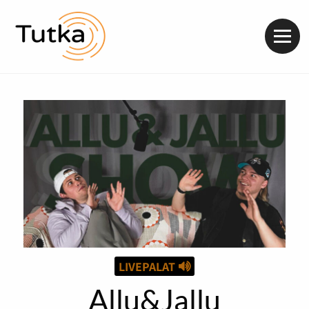
Valik
LIVEPALAT
Allu&Jallu