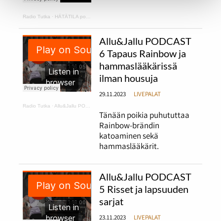
Radio Tutka
·
HÄTÄTILA podcast 1
Allu&Jallu PODCAST
6 Tapaus Rainbow ja
hammaslääkärissä
ilman housuja
29.11.2023
LIVEPALAT
Radio Tutka
·
Allu&Jallu PODCAST 6 Tapaus Rainbow ja hammaslääkärissä ilman housuja
Tänään poikia puhututtaa
Rainbow-brändin
katoaminen sekä
hammaslääkärit.
Allu&Jallu PODCAST
5 Risset ja lapsuuden
sarjat
23.11.2023
LIVEPALAT