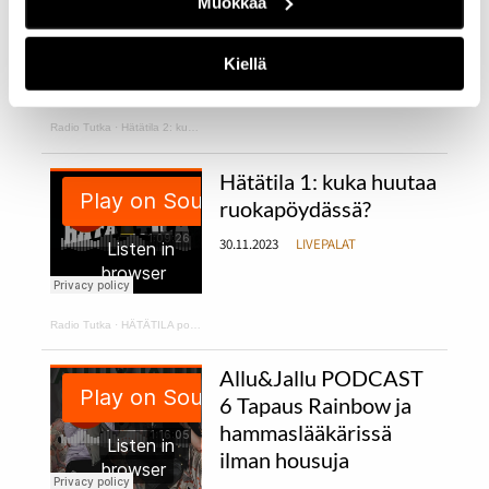
Muokkaa
kurpitsakeittoa ja
makaroonimössöä
Kiellä
11.12.2023
LIVEPALAT
Radio Tutka
·
Hätätila 2: kurpitsakeittoa ja makaroonimössöä
Hätätila 1: kuka huutaa
ruokapöydässä?
30.11.2023
LIVEPALAT
Radio Tutka
·
HÄTÄTILA podcast 1
Allu&Jallu PODCAST
6 Tapaus Rainbow ja
hammaslääkärissä
ilman housuja