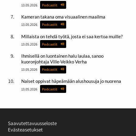
13.05.2026
Podcastit
Kameran takana oma visuaalinen maailma
13.05.2026
Podcastit
Millaista on tehdä työtä, josta ei saa kertoa muille?
13.05.2026
Podcastit
Ihmisellä on luontainen halu laulaa, sanoo
kuoronjohtaja Ville-Veikko Verha
13.05.2026
Podcastit
Naiset oppivat häpeämään alushousuja jo nuorena
13.05.2026
Podcastit
Saavutettavuusseloste
Evästeasetukset