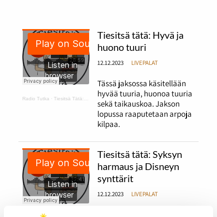
Tiesitsä tätä: Hyvä ja
huono tuuri
12.12.2023
LIVEPALAT
Tässä jaksossa käsitellään
hyvää tuuria, huonoa tuuria
Radio Tutka
·
Tiesitsä Tätä: hyvä ja huono tuuri
sekä taikauskoa. Jakson
lopussa raaputetaan arpoja
kilpaa.
Tiesitsä tätä: Syksyn
harmaus ja Disneyn
synttärit
12.12.2023
LIVEPALAT
Jaksossa puhutaan syksyn