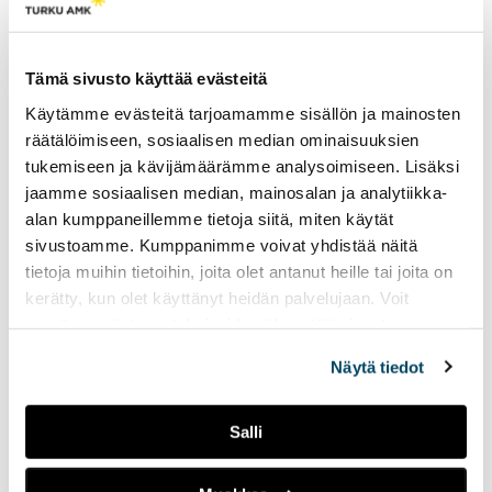
Radio Tutka
·
Tiesitsä Tätä: harmaus ja Disneyn synttärit
harmaudesta ja
kaamosmasennuksesta
sekä käydään läpi faktoja
Tämä sivusto käyttää evästeitä
satavuotiaasta Disneystä.
Käytämme evästeitä tarjoamamme sisällön ja mainosten
räätälöimiseen, sosiaalisen median ominaisuuksien
Tiesitsä tätä:
tukemiseen ja kävijämäärämme analysoimiseen. Lisäksi
Halloween ja muut
jaamme sosiaalisen median, mainosalan ja analytiikka-
syksyiset juhlat
alan kumppaneillemme tietoja siitä, miten käytät
12.12.2023
LIVEPALAT
sivustoamme. Kumppanimme voivat yhdistää näitä
tietoja muihin tietoihin, joita olet antanut heille tai joita on
Jaksossa puhutaan
kerätty, kun olet käyttänyt heidän palvelujaan. Voit
Radio Tutka
·
Tiesitsä Tätä: Halloween
halloweenista ja erilaisista
muuttaa evästeasetuksiesi hyväksyntää sivuston
halloweenin viettotavoista.
alalaidassa olevasta
Evästeasetukset
linkistä.
Lisäksi ohjelmassa käydään
Näytä tiedot
läpi suomalaisia syksyisiä
juhlia.
Salli
Hätätila 2: