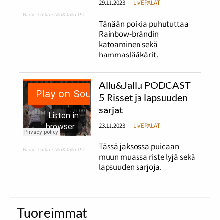
29.11.2023
LIVEPALAT
Radio Tutka
·
Allu&Jallu PODCAST 6 Tapaus Rainbow ja hammaslääkärissä ilman housuja
Tänään poikia puhututtaa
Rainbow-brändin
katoaminen sekä
hammaslääkärit.
Allu&Jallu PODCAST
5 Risset ja lapsuuden
sarjat
23.11.2023
LIVEPALAT
Tässä jaksossa puidaan
Radio Tutka
·
Allu&Jallu PODCAST 5 Risset ja lapsuuden sarjat
muun muassa risteilyjä sekä
lapsuuden sarjoja.
Tuoreimmat