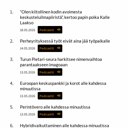
“Olen kiitollinen kodin avoimesta
keskusteluilmapiiristä”, kertoo papin poika Kalle
Laakso
18.05.2026
Podcastit
Perheyrityksessä työt eivät aina jää työpaikalle
14.05.2026
Podcastit
Turun Pietari-seura harkitsee nimenvaihtoa
parantaakseen imagoaan
13.05.2026
Podcastit
Euroopan keskuspankki ja korot alle kahdessa
minuutissa
13.05.2026
Podcastit
Perintövero alle kahdessa minuutissa
13.05.2026
Podcastit
Hybridivaikuttaminen alle kahdessa minuutissa