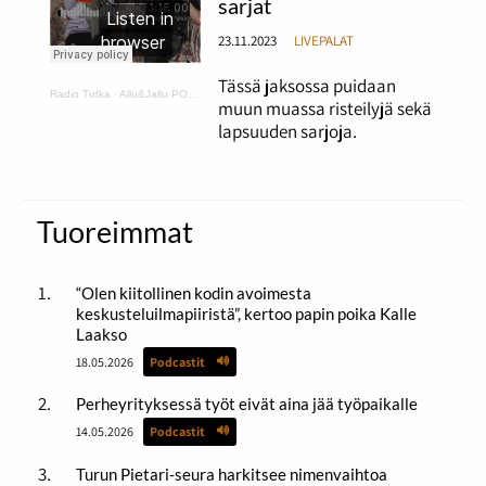
sarjat
23.11.2023
LIVEPALAT
Tässä jaksossa puidaan
Radio Tutka
·
Allu&Jallu PODCAST 5 Risset ja lapsuuden sarjat
muun muassa risteilyjä sekä
lapsuuden sarjoja.
Tuoreimmat
“Olen kiitollinen kodin avoimesta
keskusteluilmapiiristä”, kertoo papin poika Kalle
Laakso
18.05.2026
Podcastit
Perheyrityksessä työt eivät aina jää työpaikalle
14.05.2026
Podcastit
Turun Pietari-seura harkitsee nimenvaihtoa