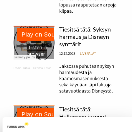
lopussa raaputetaan arpoja
kilpaa.
Tiesitsä tätä: Syksyn
harmaus ja Disneyn
synttärit
12.12.2023
LIVEPALAT
Jaksossa puhutaan syksyn
Radio Tutka
·
Tiesitsä Tätä: harmaus ja Disneyn synttärit
harmaudesta ja
kaamosmasennuksesta
sekä käydään läpi faktoja
satavuotiaasta Disneystä.
Tiesitsä tätä:
Halloween ja muut
syksyiset juhlat