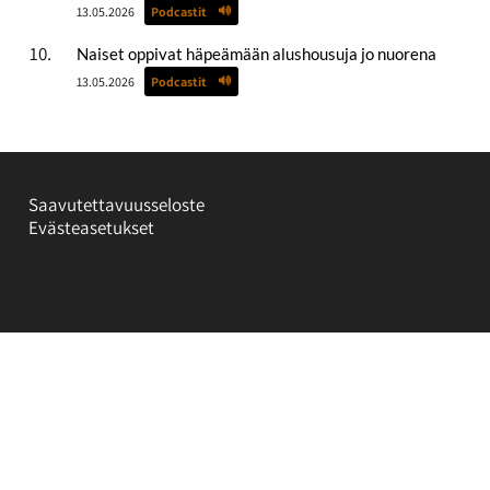
13.05.2026
Podcastit
Naiset oppivat häpeämään alushousuja jo nuorena
13.05.2026
Podcastit
Saavutettavuusseloste
Evästeasetukset