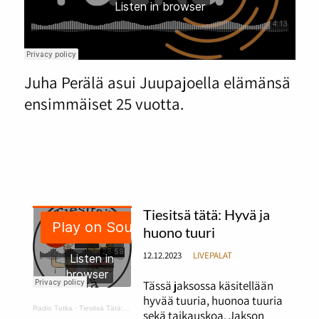
Juha Perälä asui Juupajoella elämänsä
ensimmäiset 25 vuotta.
Tiesitsä tätä: Hyvä ja
huono tuuri
12.12.2023
LIVEPALAT
Tässä jaksossa käsitellään
hyvää tuuria, huonoa tuuria
Radio Tutka
·
Tiesitsä Tätä: hyvä ja huono tuuri
sekä taikauskoa. Jakson