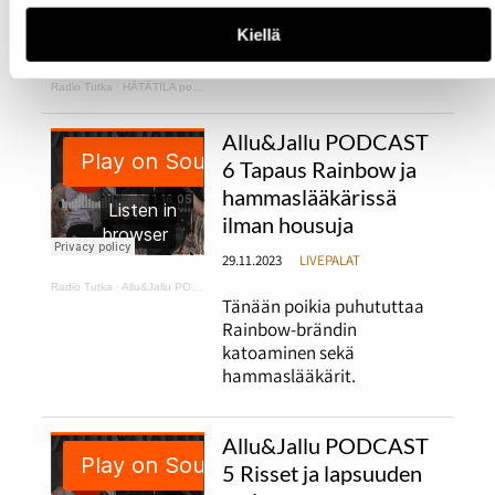
30.11.2023
LIVEPALAT
Kiellä
Radio Tutka
·
HÄTÄTILA podcast 1
Allu&Jallu PODCAST
6 Tapaus Rainbow ja
hammaslääkärissä
ilman housuja
29.11.2023
LIVEPALAT
Radio Tutka
·
Allu&Jallu PODCAST 6 Tapaus Rainbow ja hammaslääkärissä ilman housuja
Tänään poikia puhututtaa
Rainbow-brändin
katoaminen sekä
hammaslääkärit.
Allu&Jallu PODCAST
5 Risset ja lapsuuden