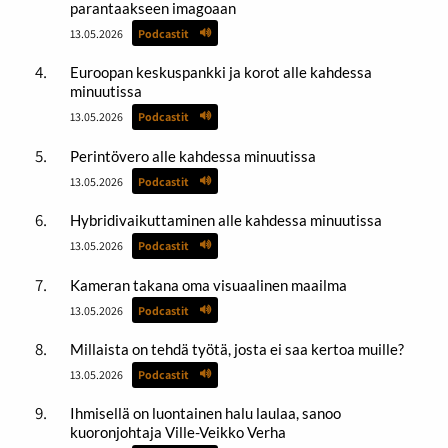
parantaakseen imagoaan
13.05.2026
Podcastit
Euroopan keskuspankki ja korot alle kahdessa
minuutissa
13.05.2026
Podcastit
Perintövero alle kahdessa minuutissa
13.05.2026
Podcastit
Hybridivaikuttaminen alle kahdessa minuutissa
13.05.2026
Podcastit
Kameran takana oma visuaalinen maailma
13.05.2026
Podcastit
Millaista on tehdä työtä, josta ei saa kertoa muille?
13.05.2026
Podcastit
Ihmisellä on luontainen halu laulaa, sanoo
kuoronjohtaja Ville-Veikko Verha