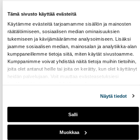
12.12.2023
LIVEPALAT
Tämä sivusto käyttää evästeitä
Jaksossa puhutaan
Radio Tutka
·
Tiesitsä Tätä: Halloween
halloweenista ja erilaisista
Käytämme evästeitä tarjoamamme sisällön ja mainosten
halloweenin viettotavoista.
räätälöimiseen, sosiaalisen median ominaisuuksien
Lisäksi ohjelmassa käydään
tukemiseen ja kävijämäärämme analysoimiseen. Lisäksi
läpi suomalaisia syksyisiä
jaamme sosiaalisen median, mainosalan ja analytiikka-alan
juhlia.
kumppaneillemme tietoja siitä, miten käytät sivustoamme.
Kumppanimme voivat yhdistää näitä tietoja muihin tietoihin,
Hätätila 2:
joita olet antanut heille tai joita on kerätty, kun olet käyttänyt
kurpitsakeittoa ja
heidän palvelujaan. Voit muuttaa evästeasetuksiesi
makaroonimössöä
hyväksyntää sivuston alalaidassa olevasta
Evästeasetukset
linkistä.
11.12.2023
LIVEPALAT
Näytä tiedot
Radio Tutka
·
Hätätila 2: kurpitsakeittoa ja makaroonimössöä
Salli
Hätätila 1: kuka huutaa
ruokapöydässä?
Muokkaa