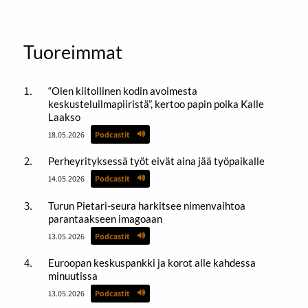
Tuoreimmat
“Olen kiitollinen kodin avoimesta
keskusteluilmapiiristä”, kertoo papin poika Kalle
Laakso
18.05.2026
Podcastit
Perheyrityksessä työt eivät aina jää työpaikalle
14.05.2026
Podcastit
Turun Pietari-seura harkitsee nimenvaihtoa
parantaakseen imagoaan
13.05.2026
Podcastit
Euroopan keskuspankki ja korot alle kahdessa
minuutissa
13.05.2026
Podcastit