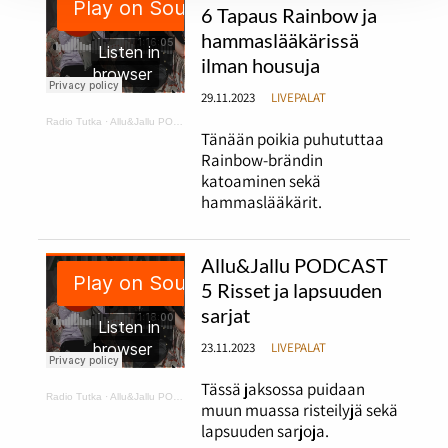
6 Tapaus Rainbow ja
hammaslääkärissä
ilman housuja
29.11.2023
LIVEPALAT
Radio Tutka
·
Allu&Jallu PODCAST 6 Tapaus Rainbow ja hammaslääkärissä ilman housuja
Tänään poikia puhututtaa
Rainbow-brändin
katoaminen sekä
hammaslääkärit.
Allu&Jallu PODCAST
5 Risset ja lapsuuden
sarjat
23.11.2023
LIVEPALAT
Tässä jaksossa puidaan
Radio Tutka
·
Allu&Jallu PODCAST 5 Risset ja lapsuuden sarjat
muun muassa risteilyjä sekä
lapsuuden sarjoja.