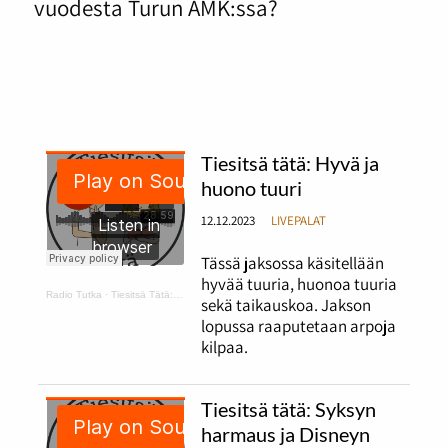
vuodesta Turun AMK:ssa?
Tiesitsä tätä: Hyvä ja
huono tuuri
12.12.2023
LIVEPALAT
Tässä jaksossa käsitellään
hyvää tuuria, huonoa tuuria
Radio Tutka
·
Tiesitsä Tätä: hyvä ja huono tuuri
sekä taikauskoa. Jakson
lopussa raaputetaan arpoja
kilpaa.
Tiesitsä tätä: Syksyn
harmaus ja Disneyn