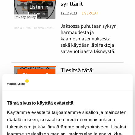
synttärit
12.12.2023
LIVEPALAT
Jaksossa puhutaan syksyn
Radio Tutka
·
Tiesitsä Tätä: harmaus ja Disneyn synttärit
harmaudesta ja
kaamosmasennuksesta
sekä käydään läpi faktoja
satavuotiaasta Disneystä.
Tiesitsä tätä:
Halloween ja muut
syksyiset juhlat
12.12.2023
LIVEPALAT
Tämä sivusto käyttää evästeitä
Jaksossa puhutaan
Radio Tutka
·
Tiesitsä Tätä: Halloween
Käytämme evästeitä tarjoamamme sisällön ja mainosten
halloweenista ja erilaisista
räätälöimiseen, sosiaalisen median ominaisuuksien
halloweenin viettotavoista.
Lisäksi ohjelmassa käydään
tukemiseen ja kävijämäärämme analysoimiseen. Lisäksi
läpi suomalaisia syksyisiä
jaamme sosiaalisen median, mainosalan ja analytiikka-