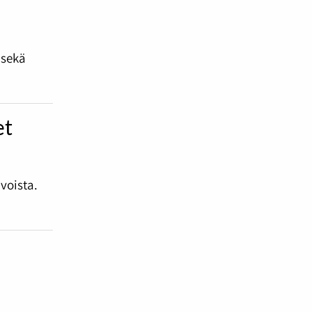
 sekä
et
voista.