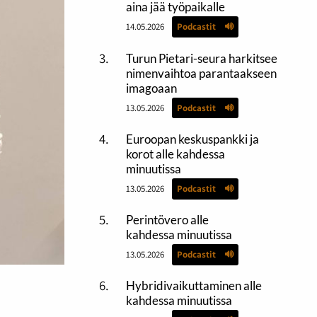
aina jää työpaikalle
14.05.2026
Podcastit
Turun Pietari-seura harkitsee
nimenvaihtoa parantaakseen
imagoaan
13.05.2026
Podcastit
Euroopan keskuspankki ja
korot alle kahdessa
minuutissa
13.05.2026
Podcastit
Perintövero alle
kahdessa minuutissa
13.05.2026
Podcastit
Hybridivaikuttaminen alle
kahdessa minuutissa