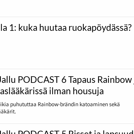
ila 1: kuka huutaa ruokapöydässä?
Jallu PODCAST 6 Tapaus Rainbow 
slääkärissä ilman housuja
ikia puhututtaa Rainbow-brändin katoaminen sekä
kärit.
Jallu PODCAST 5 Risset ja lapsuu