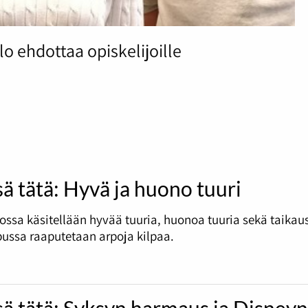
 ehdottaa opiskelijoille
sä tätä: Hyvä ja huono tuuri
ossa käsitellään hyvää tuuria, huonoa tuuria sekä taikau
ussa raaputetaan arpoja kilpaa.
sä tätä: Syksyn harmaus ja Disney