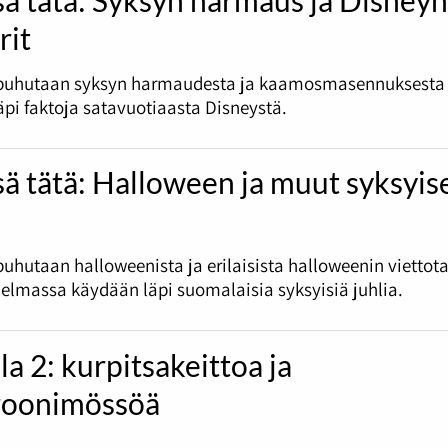
rit
puhutaan syksyn harmaudesta ja kaamosmasennuksesta
pi faktoja satavuotiaasta Disneystä.
sä tätä: Halloween ja muut syksyis
uhutaan halloweenista ja erilaisista halloweenin viettota
jelmassa käydään läpi suomalaisia syksyisiä juhlia.
la 2: kurpitsakeittoa ja
oonimössöä