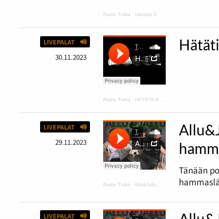
Radio Tutka
·
Hätätila 2: kurpitsakeittoa ja makaroonimössöä
Hätät
LIVEPALAT
30.11.2023
Radio Tutka
·
HÄTÄTILA podcast 1
Allu&
LIVEPALAT
29.11.2023
hamma
Tänään po
hammaslää
Radio Tutka
·
Allu&Jallu PODCAST 6 Tapaus Rainbow ja hammaslääkärissä ilman housuja
Allu&
LIVEPALAT