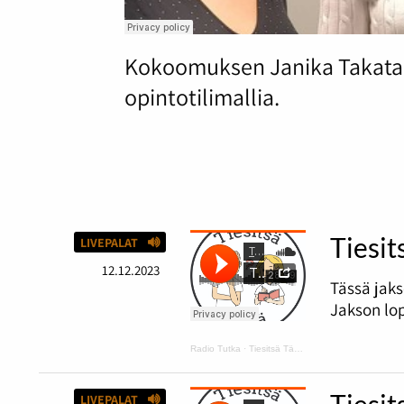
Kokoomuksen Janika Takatalo
opintotilimallia.
Tiesit
LIVEPALAT
12.12.2023
Tässä jaks
Jakson lop
Radio Tutka
·
Tiesitsä Tätä: hyvä ja huono tuuri
Tiesit
LIVEPALAT