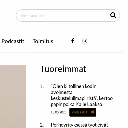
Facebook
Instagram
Podcastit
Toimitus
Tuoreimmat
“Olen kiitollinen kodin
avoimesta
keskusteluilmapiiristä”, kertoo
papin poika Kalle Laakso
18.05.2026
Podcastit
Perheyrityksessä työt eivät