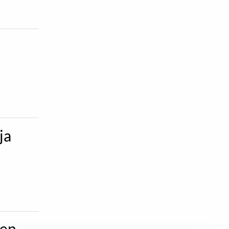
ja
den