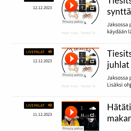
12.12.2023
synttä
Jaksossa 
käydään lä
Radio Tutka
·
Tiesitsä Tätä: harmaus ja Disneyn synttärit
Tiesit
LIVEPALAT
12.12.2023
juhlat
Jaksossa p
Lisäksi oh
Radio Tutka
·
Tiesitsä Tätä: Halloween
Hätäti
LIVEPALAT
11.12.2023
makar