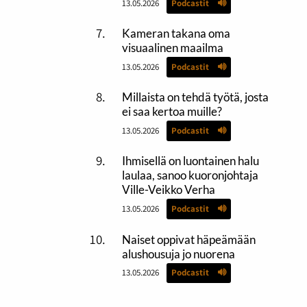
13.05.2026
Podcastit
Kameran takana oma
visuaalinen maailma
13.05.2026
Podcastit
Millaista on tehdä työtä, josta
ei saa kertoa muille?
13.05.2026
Podcastit
Ihmisellä on luontainen halu
laulaa, sanoo kuoronjohtaja
Ville-Veikko Verha
13.05.2026
Podcastit
Naiset oppivat häpeämään
alushousuja jo nuorena
13.05.2026
Podcastit