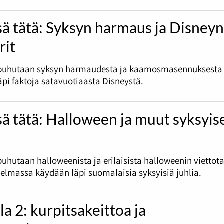
sä tätä: Syksyn harmaus ja Disney
rit
puhutaan syksyn harmaudesta ja kaamosmasennuksesta
pi faktoja satavuotiaasta Disneystä.
sä tätä: Halloween ja muut syksyis
uhutaan halloweenista ja erilaisista halloweenin viettota
jelmassa käydään läpi suomalaisia syksyisiä juhlia.
la 2: kurpitsakeittoa ja