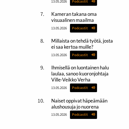
13.05.2026
Podcastit
Kameran takana oma
visuaalinen maailma
13.05.2026
Podcastit
Millaista on tehdä työtä, josta
ei saa kertoa muille?
13.05.2026
Podcastit
Ihmisellä on luontainen halu
laulaa, sanoo kuoronjohtaja
Ville-Veikko Verha
13.05.2026
Podcastit
Naiset oppivat häpeämään
alushousuja jo nuorena
13.05.2026
Podcastit