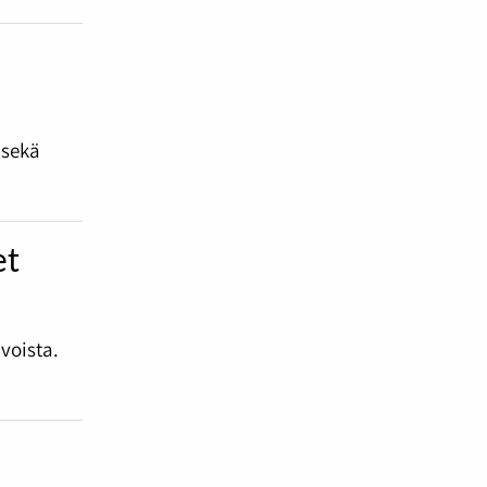
n
 sekä
et
voista.