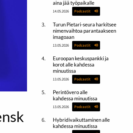
aina jää työpaikalle
14.05.2026
Podcastit
Turun Pietari-seura harkitsee
nimenvaihtoa parantaakseen
imagoaan
13.05.2026
Podcastit
Euroopan keskuspankki ja
korot alle kahdessa
minuutissa
13.05.2026
Podcastit
Perintövero alle
kahdessa minuutissa
13.05.2026
Podcastit
ensk
Hybridivaikuttaminen alle
kahdessa minuutissa