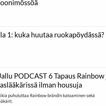
oonimössöä
ila 1: kuka huutaa ruokapöydässä?
Jallu PODCAST 6 Tapaus Rainbow 
slääkärissä ilman housuja
ikia puhututtaa Rainbow-brändin katoaminen sekä
kärit.