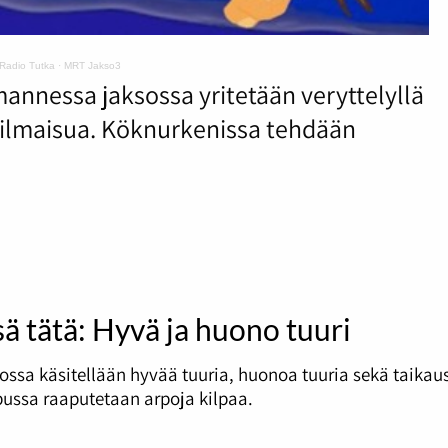
Radio Tutka
·
MRT Jakso3
annessa jaksossa yritetään veryttelyllä
tä ilmaisua. Köknurkenissa tehdään
sä tätä: Hyvä ja huono tuuri
ossa käsitellään hyvää tuuria, huonoa tuuria sekä taikau
ussa raaputetaan arpoja kilpaa.