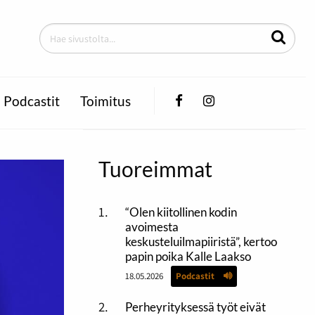
Facebook
Instagram
Podcastit
Toimitus
Tuoreimmat
“Olen kiitollinen kodin
avoimesta
keskusteluilmapiiristä”, kertoo
papin poika Kalle Laakso
18.05.2026
Podcastit
Perheyrityksessä työt eivät