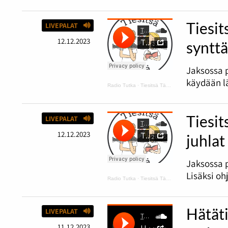
Tiesit
LIVEPALAT
12.12.2023
synttä
Jaksossa 
käydään lä
Radio Tutka
·
Tiesitsä Tätä: harmaus ja Disneyn synttärit
Tiesit
LIVEPALAT
12.12.2023
juhlat
Jaksossa p
Lisäksi oh
Radio Tutka
·
Tiesitsä Tätä: Halloween
Hätäti
LIVEPALAT
11.12.2023