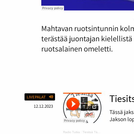
Mahtavan ruotsintunnin kolm
terästää juontajan kielellis
ruotsalainen omeletti.
Tiesit
LIVEPALAT
12.12.2023
Tässä jaks
Jakson lop
Radio Tutka
·
Tiesitsä Tätä: hyvä ja huono tuuri