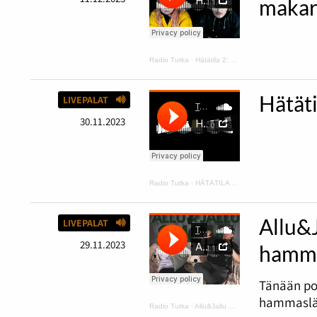
makar
Radio Tutka
·
Hätätila 2: kurpitsakeittoa ja makaroonimössöä
Hätät
LIVEPALAT
30.11.2023
Radio Tutka
·
HÄTÄTILA podcast 1
Allu&
LIVEPALAT
29.11.2023
hamma
Tänään po
hammaslää
Radio Tutka
·
Allu&Jallu PODCAST 6 Tapaus Rainbow ja hammaslääkärissä ilman housuja