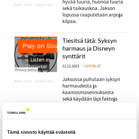
hyvää tuuria, huonoa tuuria
Radio Tutka
·
Tiesitsä Tätä: hyvä ja huono tuuri
sekä taikauskoa. Jakson
lopussa raaputetaan arpoja
kilpaa.
Tiesitsä tätä: Syksyn
harmaus ja Disneyn
synttärit
12.12.2023
LIVEPALAT
Jaksossa puhutaan syksyn
Radio Tutka
·
Tiesitsä Tätä: harmaus ja Disneyn synttärit
harmaudesta ja
kaamosmasennuksesta
sekä käydään läpi faktoja
satavuotiaasta Disneystä.
Tiesitsä tätä:
Halloween ja muut
Tämä sivusto käyttää evästeitä