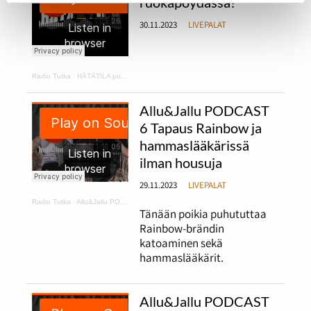
ruokapöydässä?
30.11.2023
LIVEPALAT
Radio Tutka
·
HÄTÄTILA podcast 1
Allu&Jallu PODCAST
6 Tapaus Rainbow ja
hammaslääkärissä
ilman housuja
29.11.2023
LIVEPALAT
Radio Tutka
·
Allu&Jallu PODCAST 6 Tapaus Rainbow ja hammaslääkärissä ilman housuja
Tänään poikia puhututtaa
Rainbow-brändin
katoaminen sekä
hammaslääkärit.
Allu&Jallu PODCAST