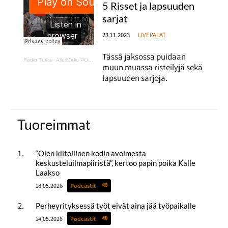
5 Risset ja lapsuuden
sarjat
23.11.2023
LIVEPALAT
Tässä jaksossa puidaan
Radio Tutka
·
Allu&Jallu PODCAST 5 Risset ja lapsuuden sarjat
muun muassa risteilyjä sekä
lapsuuden sarjoja.
Tuoreimmat
“Olen kiitollinen kodin avoimesta
keskusteluilmapiiristä”, kertoo papin poika Kalle
Laakso
18.05.2026
Podcastit
Perheyrityksessä työt eivät aina jää työpaikalle
14.05.2026
Podcastit