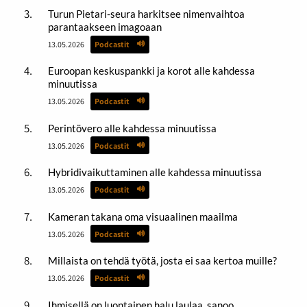
Turun Pietari-seura harkitsee nimenvaihtoa
parantaakseen imagoaan
13.05.2026
Podcastit
Euroopan keskuspankki ja korot alle kahdessa
minuutissa
13.05.2026
Podcastit
Perintövero alle kahdessa minuutissa
13.05.2026
Podcastit
Hybridivaikuttaminen alle kahdessa minuutissa
13.05.2026
Podcastit
Kameran takana oma visuaalinen maailma
13.05.2026
Podcastit
Millaista on tehdä työtä, josta ei saa kertoa muille?
13.05.2026
Podcastit
Ihmisellä on luontainen halu laulaa, sanoo