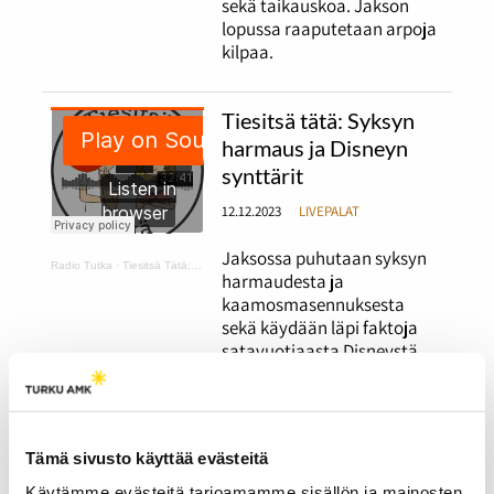
sekä taikauskoa. Jakson
lopussa raaputetaan arpoja
kilpaa.
Tiesitsä tätä: Syksyn
harmaus ja Disneyn
synttärit
12.12.2023
LIVEPALAT
Jaksossa puhutaan syksyn
Radio Tutka
·
Tiesitsä Tätä: harmaus ja Disneyn synttärit
harmaudesta ja
kaamosmasennuksesta
sekä käydään läpi faktoja
satavuotiaasta Disneystä.
Tiesitsä tätä:
Halloween ja muut
Tämä sivusto käyttää evästeitä
syksyiset juhlat
Käytämme evästeitä tarjoamamme sisällön ja mainosten