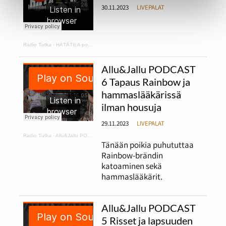
30.11.2023
LIVEPALAT
Radio Tutka
·
HÄTÄTILA podcast 1
Allu&Jallu PODCAST
6 Tapaus Rainbow ja
hammaslääkärissä
ilman housuja
29.11.2023
LIVEPALAT
Radio Tutka
·
Allu&Jallu PODCAST 6 Tapaus Rainbow ja hammaslääkärissä ilman housuja
Tänään poikia puhututtaa
Rainbow-brändin
katoaminen sekä
hammaslääkärit.
Allu&Jallu PODCAST
5 Risset ja lapsuuden