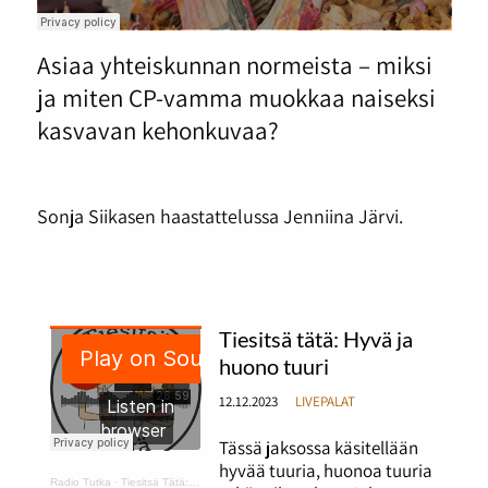
Asiaa yhteiskunnan normeista – miksi
ja miten CP-vamma muokkaa naiseksi
kasvavan kehonkuvaa?
Sonja Siikasen haastattelussa Jenniina Järvi.
Tiesitsä tätä: Hyvä ja
huono tuuri
12.12.2023
LIVEPALAT
Tässä jaksossa käsitellään
hyvää tuuria, huonoa tuuria
Radio Tutka
·
Tiesitsä Tätä: hyvä ja huono tuuri