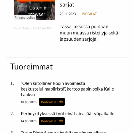
sarjat
23.11.2023
LIVEPALAT
Tässä jaksossa puidaan
Radio Tutka
·
Allu&Jallu PODCAST 5 Risset ja lapsuuden sarjat
muun muassa risteilyjä sekä
lapsuuden sarjoja.
Tuoreimmat
“Olen kiitollinen kodin avoimesta
keskusteluilmapiiristä”, kertoo papin poika Kalle
Laakso
18.05.2026
Podcastit
Perheyrityksessä työt eivät aina jää työpaikalle
14.05.2026
Podcastit
Turun Pietari-seura harkitsee nimenvaihtoa