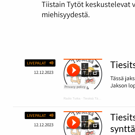
Tiistain Tytöt keskustelevat
miehisyydestä.
Tiesit
LIVEPALAT
12.12.2023
Tässä jaks
Jakson lop
Radio Tutka
·
Tiesitsä Tätä: hyvä ja huono tuuri
Tiesit
LIVEPALAT
12.12.2023
synttä