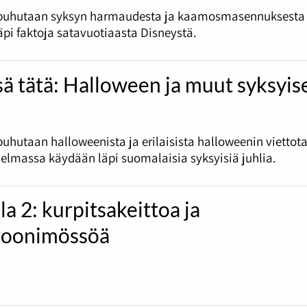
puhutaan syksyn harmaudesta ja kaamosmasennuksesta
pi faktoja satavuotiaasta Disneystä.
sä tätä: Halloween ja muut syksyis
uhutaan halloweenista ja erilaisista halloweenin viettota
jelmassa käydään läpi suomalaisia syksyisiä juhlia.
la 2: kurpitsakeittoa ja
oonimössöä