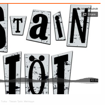
 Tutka
·
Tiistain Tytöt: Miehisyys