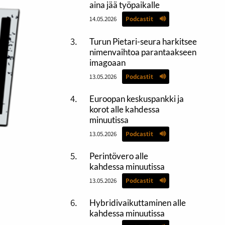
aina jää työpaikalle
14.05.2026
Podcastit
Turun Pietari-seura harkitsee
nimenvaihtoa parantaakseen
imagoaan
13.05.2026
Podcastit
Euroopan keskuspankki ja
korot alle kahdessa
minuutissa
13.05.2026
Podcastit
Perintövero alle
kahdessa minuutissa
13.05.2026
Podcastit
Hybridivaikuttaminen alle
kahdessa minuutissa