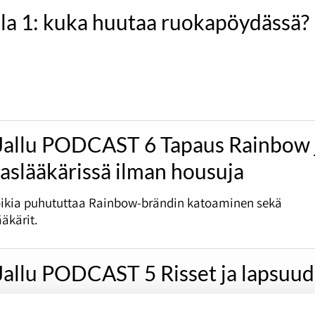
ila 1: kuka huutaa ruokapöydässä?
Jallu PODCAST 6 Tapaus Rainbow 
slääkärissä ilman housuja
ikia puhututtaa Rainbow-brändin katoaminen sekä
kärit.
Jallu PODCAST 5 Risset ja lapsuu