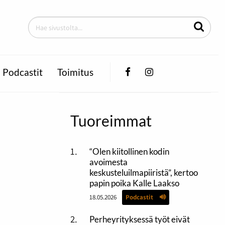
Facebook
Instagram
Podcastit
Toimitus
Tuoreimmat
“Olen kiitollinen kodin
avoimesta
keskusteluilmapiiristä”, kertoo
papin poika Kalle Laakso
18.05.2026
Podcastit
Perheyrityksessä työt eivät