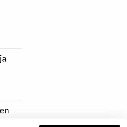
ja
den