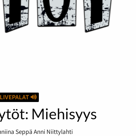
LIVEPALAT
Tytöt: Miehisyys
nniina Seppä
Anni Niittylahti