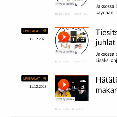
Jaksossa 
käydään lä
Radio Tutka
·
Tiesitsä Tätä: harmaus ja Disneyn synttärit
Tiesit
LIVEPALAT
12.12.2023
juhlat
Jaksossa p
Lisäksi oh
Radio Tutka
·
Tiesitsä Tätä: Halloween
Hätäti
LIVEPALAT
11.12.2023
makar
Radio Tutka
·
Hätätila 2: kurpitsakeittoa ja makaroonimössöä