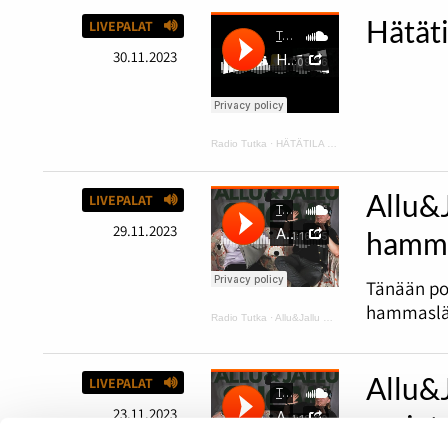
Hätät
LIVEPALAT
30.11.2023
Radio Tutka
·
HÄTÄTILA podcast 1
Allu&
LIVEPALAT
29.11.2023
hamma
Tänään po
hammaslää
Radio Tutka
·
Allu&Jallu PODCAST 6 Tapaus Rainbow ja hammaslääkärissä ilman housuja
Allu&
LIVEPALAT
23.11.2023
sarjat