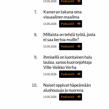
13.05.2026
Podcastit
Kameran takana oma
visuaalinen maailma
13.05.2026
Podcastit
Millaista on tehdä työtä, josta
ei saa kertoa muille?
13.05.2026
Podcastit
Ihmisellä on luontainen halu
laulaa, sanoo kuoronjohtaja
Ville-Veikko Verha
13.05.2026
Podcastit
Naiset oppivat häpeämään
alushousuja jo nuorena
13.05.2026
Podcastit