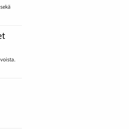
 sekä
et
voista.