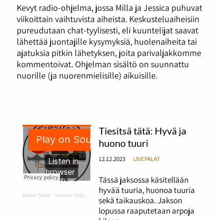
Kevyt radio-ohjelma, jossa Milla ja Jessica puhuvat
viikoittain vaihtuvista aiheista. Keskusteluaiheisiin
pureudutaan chat-tyylisesti, eli kuuntelijat saavat
lähettää juontajille kysymyksiä, huolenaiheita tai
ajatuksia pitkin lähetyksen, joita parivaljakkomme
kommentoivat. Ohjelman sisältö on suunnattu
nuorille (ja nuorenmielisille) aikuisille.
Tiesitsä tätä: Hyvä ja
huono tuuri
12.12.2023
LIVEPALAT
Tässä jaksossa käsitellään
hyvää tuuria, huonoa tuuria
Radio Tutka
·
Tiesitsä Tätä: hyvä ja huono tuuri
sekä taikauskoa. Jakson
lopussa raaputetaan arpoja