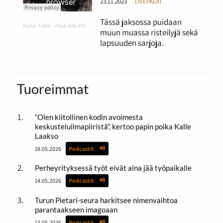
23.11.2023
LIVEPALAT
Tässä jaksossa puidaan
Radio Tutka
·
Allu&Jallu PODCAST 5 Risset ja lapsuuden sarjat
muun muassa risteilyjä sekä
lapsuuden sarjoja.
Tuoreimmat
“Olen kiitollinen kodin avoimesta
keskusteluilmapiiristä”, kertoo papin poika Kalle
Laakso
18.05.2026
Podcastit
Perheyrityksessä työt eivät aina jää työpaikalle
14.05.2026
Podcastit
Turun Pietari-seura harkitsee nimenvaihtoa
parantaakseen imagoaan
13.05.2026
Podcastit