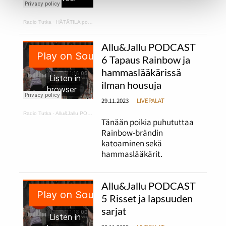
Radio Tutka
·
HÄTÄTILA podcast 1
Allu&Jallu PODCAST
6 Tapaus Rainbow ja
hammaslääkärissä
ilman housuja
29.11.2023
LIVEPALAT
Radio Tutka
·
Allu&Jallu PODCAST 6 Tapaus Rainbow ja hammaslääkärissä ilman housuja
Tänään poikia puhututtaa
Rainbow-brändin
katoaminen sekä
hammaslääkärit.
Allu&Jallu PODCAST
5 Risset ja lapsuuden
sarjat