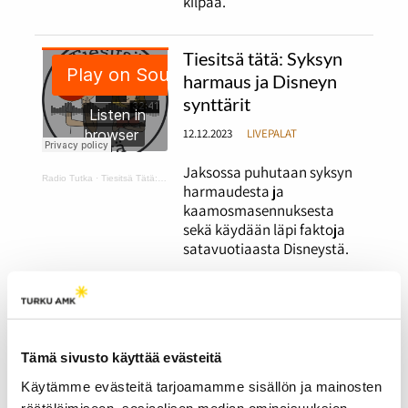
kilpaa.
Tiesitsä tätä: Syksyn
harmaus ja Disneyn
synttärit
12.12.2023
LIVEPALAT
Jaksossa puhutaan syksyn
Radio Tutka
·
Tiesitsä Tätä: harmaus ja Disneyn synttärit
harmaudesta ja
kaamosmasennuksesta
sekä käydään läpi faktoja
satavuotiaasta Disneystä.
Tiesitsä tätä:
Halloween ja muut
syksyiset juhlat
Tämä sivusto käyttää evästeitä
12.12.2023
LIVEPALAT
Käytämme evästeitä tarjoamamme sisällön ja mainosten
räätälöimiseen, sosiaalisen median ominaisuuksien