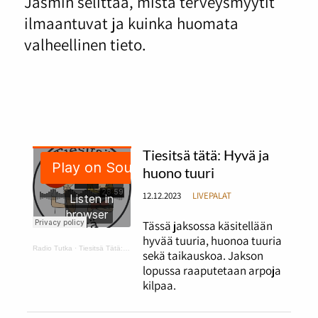
Jasmin selittää, mistä terveysmyytit
ilmaantuvat ja kuinka huomata
valheellinen tieto.
Tiesitsä tätä: Hyvä ja
huono tuuri
12.12.2023
LIVEPALAT
Tässä jaksossa käsitellään
hyvää tuuria, huonoa tuuria
Radio Tutka
·
Tiesitsä Tätä: hyvä ja huono tuuri
sekä taikauskoa. Jakson
lopussa raaputetaan arpoja
kilpaa.