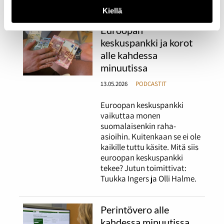
Kiellä
Euroopan
keskuspankki ja korot
alle kahdessa
minuutissa
13.05.2026
PODCASTIT
Euroopan keskuspankki
vaikuttaa monen
suomalaisenkin raha-
asioihin. Kuitenkaan se ei ole
kaikille tuttu käsite. Mitä siis
euroopan keskuspankki
tekee? Jutun toimittivat:
Tuukka Ingers ja Olli Halme.
Perintövero alle
kahdessa minuutissa