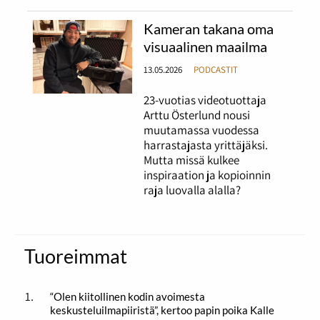
Kameran takana oma
visuaalinen maailma
13.05.2026
PODCASTIT
23-vuotias videotuottaja
Arttu Österlund nousi
muutamassa vuodessa
harrastajasta yrittäjäksi.
Mutta missä kulkee
inspiraation ja kopioinnin
raja luovalla alalla?
Tuoreimmat
“Olen kiitollinen kodin avoimesta
keskusteluilmapiiristä”, kertoo papin poika Kalle