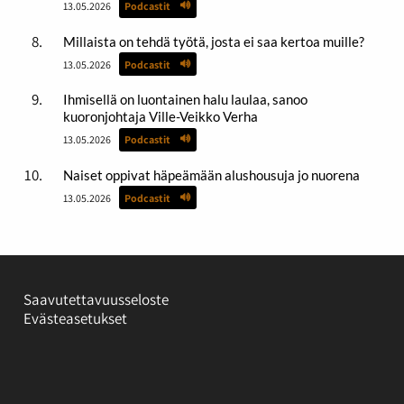
13.05.2026
Podcastit
Millaista on tehdä työtä, josta ei saa kertoa muille?
13.05.2026
Podcastit
Ihmisellä on luontainen halu laulaa, sanoo
kuoronjohtaja Ville-Veikko Verha
13.05.2026
Podcastit
Naiset oppivat häpeämään alushousuja jo nuorena
13.05.2026
Podcastit
Saavutettavuusseloste
Evästeasetukset