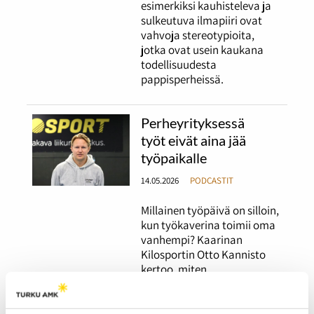
esimerkiksi kauhisteleva ja
sulkeutuva ilmapiiri ovat
vahvoja stereotypioita,
jotka ovat usein kaukana
todellisuudesta
pappisperheissä.
Perheyrityksessä
työt eivät aina jää
työpaikalle
14.05.2026
PODCASTIT
Millainen työpäivä on silloin,
kun työkaverina toimii oma
vanhempi? Kaarinan
Kilosportin Otto Kannisto
kertoo, miten
sukulaisuussuhde näkyy
työarjessa.