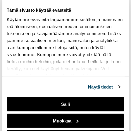
Tämä sivusto käyttää evästeitä
Turun Pietari-seura
harkitsee
Käytämme evästeitä tarjoamamme sisällön ja mainosten
nimenvaihtoa
räätälöimiseen, sosiaalisen median ominaisuuksien
parantaakseen
tukemiseen ja kävijämäärämme analysoimiseen. Lisäksi
imagoaan
jaamme sosiaalisen median, mainosalan ja analytiikka-
alan kumppaneillemme tietoja siitä, miten käytät
13.05.2026
PODCASTIT
sivustoamme. Kumppanimme voivat yhdistää näitä
tietoja muihin tietoihin, joita olet antanut heille tai joita on
Turun Pietari-seura on
julkinen foorumi kaikille
kerätty, kun olet käyttänyt heidän palvelujaan. Voit
Venäjästä kiinnostuneille.
muuttaa evästeasetuksiesi hyväksyntää sivuston
Yhdistys järjestää Venäjän
alalaidassa olevasta
Evästeasetukset
linkistä.
historiaa ja kulttuuria
Näytä tiedot
käsitteleviä
koulutustapahtumia, mutta
Salli
seuran toiminnassa on ollut
viime vuosina haasteita.
Haastattelussa seuran
Muokkaa
puheenjohtaja Ulla-Maarit
Raitanen.