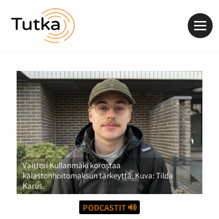
Valik
Valtteri Kullanmäki korostaa
kalastonhoitomaksun tärkeyttä. Kuva: Tilda
Karus.
PODCASTIT